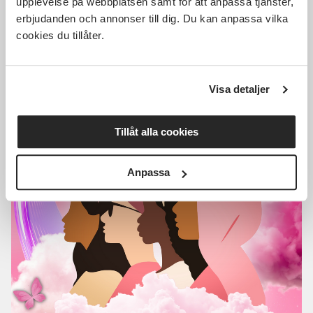
upplevelse på webbplatsen samt för att anpassa tjänster,
I dialog med unga och genom pilotverksamhet
erbjudanden och annonser till dig. Du kan anpassa vilka
har vi sett att sammanhang som vänder sig till
cookies du tillåter.
tjejer i små grupper gör att fler vågar komma,
delta och ta plats.
Visa detaljer
Tillåt alla cookies
Anpassa