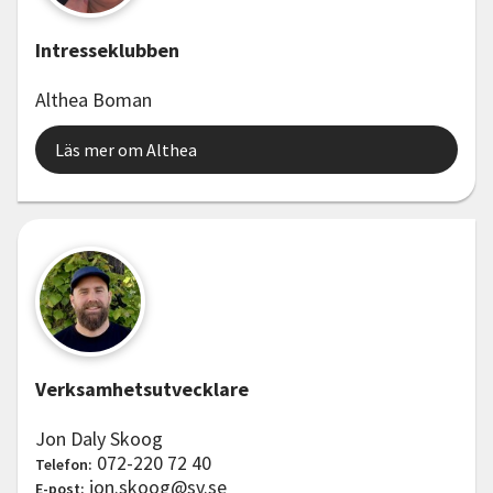
Intresseklubben
Althea Boman
Läs mer om Althea
Verksamhetsutvecklare
Jon Daly Skoog
072-220 72 40
Telefon:
jon.skoog@sv.se
E-post: