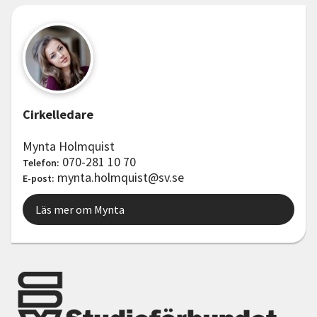
Cirkelledare
Mynta Holmquist
070-281 10 70
Telefon:
mynta.holmquist@sv.se
E-post:
Läs mer om Mynta