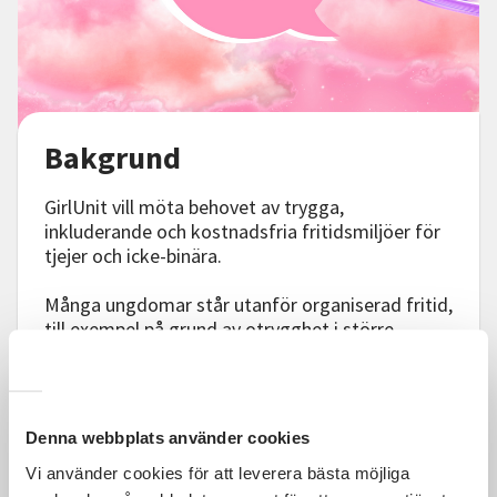
Bakgrund
GirlUnit vill möta behovet av trygga,
inkluderande och kostnadsfria fritidsmiljöer för
tjejer och icke-binära.
Många ungdomar står utanför organiserad fritid,
till exempel på grund av otrygghet i större
grupper, psykisk ohälsa, skolfrånvaro eller
ekonomi.
Oavsett anledning vill vi erbjuda tjejer en
Denna webbplats använder cookies
trygg plats att utvecklas tillsammans med
andra.
Vi använder cookies för att leverera bästa möjliga