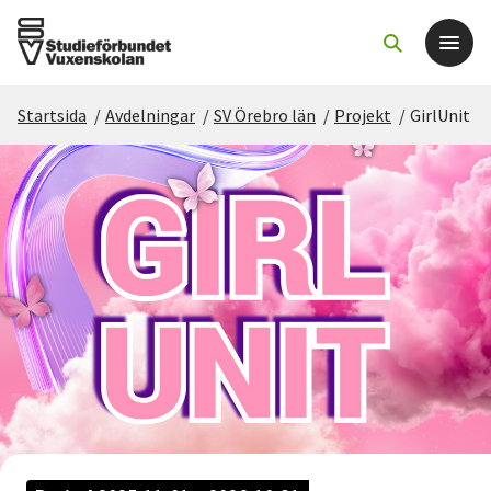
Startsida
/
Avdelningar
/
SV Örebro län
/
Projekt
/
GirlUnit
Det här gör vi
För dig som
Sök kurser och evenemang
Om SV
Starta studiecirkel
Cirkelledare