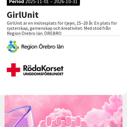
Period
2025-11-01 – 2026-10-31
Nyheter
GirlUnit
Avdelningar
GirlUnit är en mötesplats för tjejer, 15–20 år. En plats för
systerskap, gemenskap och kreativitet. Med stöd från
Region Örebro län. ÖREBRO
Lyssna