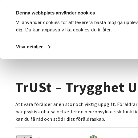
Denna webbplats använder cookies
Vi använder cookies för att leverera bästa möjliga upple
dig. Du kan anpassa vilka cookies du tillåter.
DET HÄR GÖR VI
FÖR DIG SOM
SÖK KURSER OCH EVENE
Visa detaljer
Startsida
/
Avdelningar
/
SV Örebro län
/
TrUSt – Trygghe
TrUSt – Trygghet U
Att vara förälder är en stor och viktig uppgift. Föräldr
har psykisk ohälsa och/eller en neuropsykiatrisk funkti
kan du få råd och stöd i ditt föräldraskap.