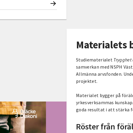
Materialets
Studiematerialet
Trygghet 
samverkan med NSPH Västr
Allmänna arvsfonden. Unde
projektet.
Materialet bygger på föräl
yrkesverksammas kunskap. D
goda resultat i att stärka fö
Röster från förä