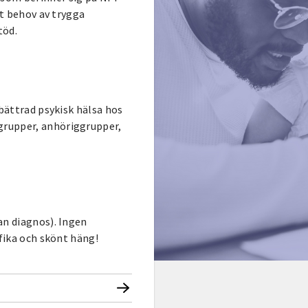
tt behov av trygga
töd.
rbättrad psykisk hälsa hos
grupper, anhöriggrupper,
an diagnos). Ingen
 fika och skönt häng!