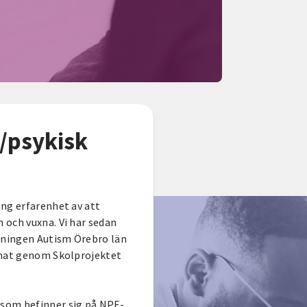
F/psykisk
ång erfarenhet av att
 och vuxna. Vi har sedan
eningen Autism Örebro län
nnat genom Skolprojektet
som befinner sig på NPF-