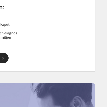
n:
skapet
ch diagnos
amiljen