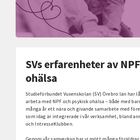
SVs erfarenheter av NP
ohälsa
Studieförbundet Vuxenskolan (SV) Örebro län har l
arbeta med NPF och psykisk ohälsa – både med barn
många år ett nära och givande samarbete med för
som idag är integrerade i vår verksamhet, bland a
och IntresseKlubben.
Genom vår samverkan har vi mött många föräldrar 