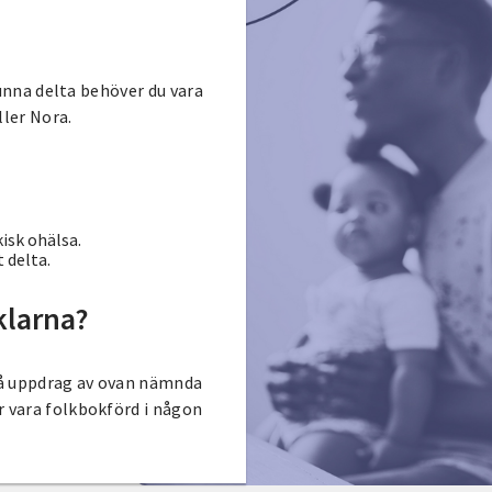
 kunna delta behöver du vara
ller Nora.
isk ohälsa.
 delta.
klarna?
 på uppdrag av ovan nämnda
r vara folkbokförd i någon