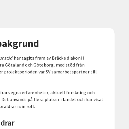
 bakgrund
ur stöd
har tagits fram av Bräcke diakoni i
a Götaland och Göteborg, med stöd från
r projektperioden var SV samarbetspartner till
drars egna erfarenheter, aktuell forskning och
et används på flera platser i landet och har visat
räldrar i sin roll.
ldrar