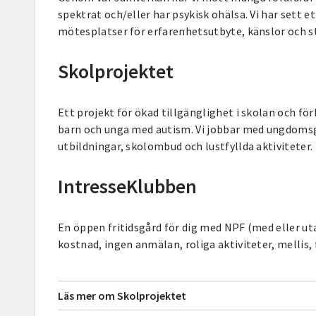
spektrat och/eller har psykisk ohälsa. Vi har sett e
mötesplatser för erfarenhetsutbyte, känslor och s
Skolprojektet
Ett projekt för ökad tillgänglighet i skolan och fö
barn och unga med autism. Vi jobbar med ungdoms
utbildningar, skolombud och lustfyllda aktiviteter.
IntresseKlubben
En öppen fritidsgård för dig med NPF (med eller ut
kostnad, ingen anmälan, roliga aktiviteter, mellis,
Läs mer om Skolprojektet