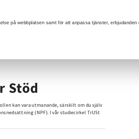
Sök
velse på webbplatsen samt för att anpassa tjänster, erbjudanden 
Om SV
Sta
MANG
t Ur Stöd
r Stöd
arollen kan vara utmanande, särskilt om du själv
onsnedsättning (NPF). I vår studiecirkel TrUSt