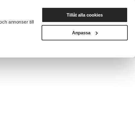
Lyssna
Tillåt alla cookies
och annonser till
rta studiecirkel
Cirkelledare
Nyheter
Avdelningar
Anpassa