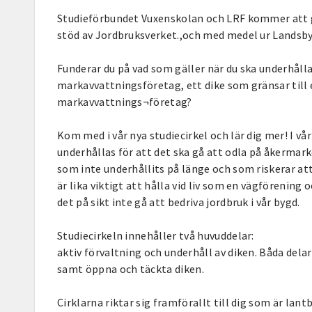
Studieförbundet Vuxenskolan och LRF kommer att 
stöd av Jordbruksverket.,och med medel ur Land
Funderar du på vad som gäller när du ska underhålla
markavvattningsföretag, ett dike som gränsar till
markavvattnings¬företag?
Kom med i vår nya studiecirkel och lär dig mer! I 
underhållas för att det ska gå att odla på åkerma
som inte underhållits på länge och som riskerar at
är lika viktigt att hålla vid liv som en vägföreni
det på sikt inte gå att bedriva jordbruk i vår bygd.
Studiecirkeln innehåller två huvuddelar:
aktiv förvaltning och underhåll av diken. Båda dela
samt öppna och täckta diken.
Cirklarna riktar sig framförallt till dig som är la