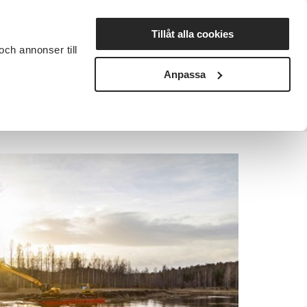
Lyssna
Tillåt alla cookies
och annonser till
rta studiecirkel
Cirkelledare
Nyheter
Avdelningar
Anpassa