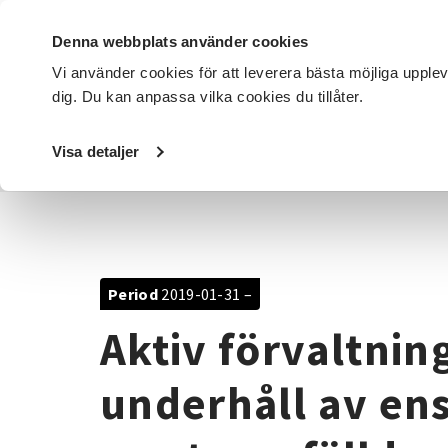
Denna webbplats använder cookies
Vi använder cookies för att leverera bästa möjliga upple
dig. Du kan anpassa vilka cookies du tillåter.
DET HÄR GÖR VI
FÖR DIG SOM
SÖK KURSER OCH EVENE
Visa detaljer
Startsida
/
Avdelningar
/
SV Östergötland
/
Projekt
/
Ak
Period
2019-01-31 –
Aktiv förvaltnin
underhåll av en