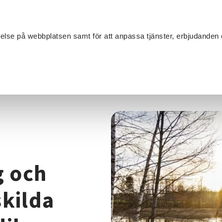
Sök
velse på webbplatsen samt för att anpassa tjänster, erbjudanden 
Om SV
Sta
MANG
tiv förvaltning och underhåll av enskilda samt samfällda diken
g och
skilda