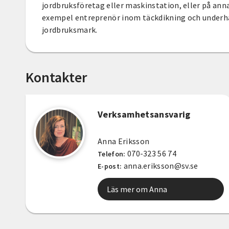
jordbruksföretag eller maskinstation, eller på anna
exempel entreprenör inom täckdikning och underhå
jordbruksmark.
Kontakter
Verksamhetsansvarig
Anna Eriksson
070-323 56 74
Telefon:
anna.eriksson@sv.se
E-post:
Läs mer om Anna