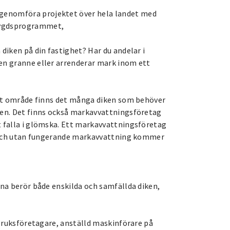
genomföra projektet över hela landet med
sbygdsprogrammet,
 diken på din fastighet? Har du andelar i
 en granne eller arrenderar mark inom ett
vårt område finns det många diken som behöver
rken. Det finns också markavvattningsföretag
t falla i glömska. Ett markavvattningsföretag
ng och utan fungerande markavvattning kommer
rna berör både enskilda och samfällda diken,
ntbruksföretagare, anställd maskinförare på