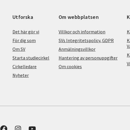
Utforska
Om webbplatsen
K
Det här gör vi
Villkor och information
K
För dig som
SVs Integritetspolicy, GDPR
K
V
Om SV
Anmälningsvillkor
K
Starta studiecirkel
Hantering av personuppgifter
V
Cirkelledare
Om cookies
Nyheter