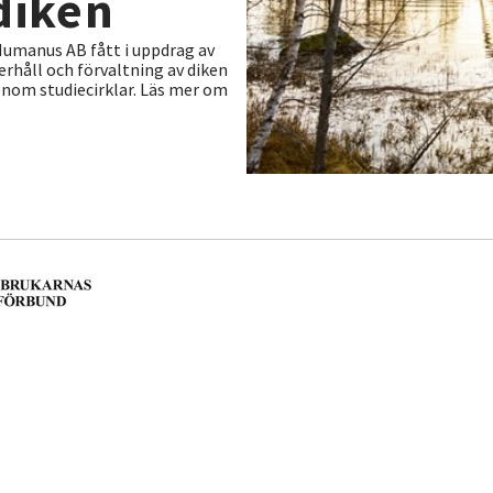
diken
umanus AB fått i uppdrag av
rhåll och förvaltning av diken
enom studiecirklar. Läs mer om