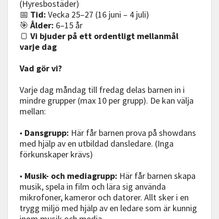
(Hyresbostäder)
📅
Tid:
Vecka 25–27 (16 juni – 4 juli)
🎯
Ålder:
6–15 år
🍞
Vi bjuder på ett ordentligt mellanmål
varje dag
Vad gör vi?
Varje dag måndag till fredag delas barnen in i
mindre grupper (max 10 per grupp). De kan välja
mellan:
•
Dansgrupp:
Här får barnen prova på showdans
med hjälp av en utbildad dansledare. (Inga
förkunskaper krävs)
•
Musik- och mediagrupp:
Här får barnen skapa
musik, spela in film och lära sig använda
mikrofoner, kameror och datorer. Allt sker i en
trygg miljö med hjälp av en ledare som är kunnig
inom musik och media.