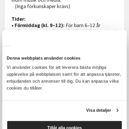
(Inga förkunskaper krävs)
Tider:
• Förmiddag (kl. 9–12):
För barn 6–12 år
• Eftermiddag (kl. 13–16):
För ungdomar 13–15
år
Varför är detta bra för ditt barn?
Denna webbplats använder cookies
Ditt barn får möjlighet att uttrycka sig kreativt,
Vi använder cookies för att leverera bästa möjliga
hitta nya intressen och träffa nya vänner – i en
upplevelse på webbplatsen samt för att anpassa tjänster,
trygg miljö med vuxna på plats hela tiden. Det
erbjudanden och annonser till dig. Du kan anpassa vilka
här är en del av en större satsning i Navestad
som vi vill ska fortsätta även efter sommaren.
cookies du tillåter.
Sommarlov i Navestad
Visa detaljer
Se video från Sommarlov i Navestad här
Tillåt alla cookies