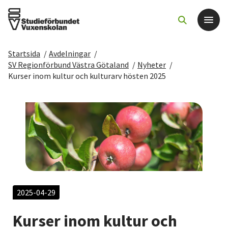
Startsida
/
Avdelningar
/
Det här gör vi
SV Regionförbund Västra Götaland
/
Nyheter
/
Kurser inom kultur och kulturarv hösten 2025
För dig som
Sök kurser och evenemang
Om SV
Starta studiecirkel
2025-04-29
Cirkelledare
Kurser inom kultur och