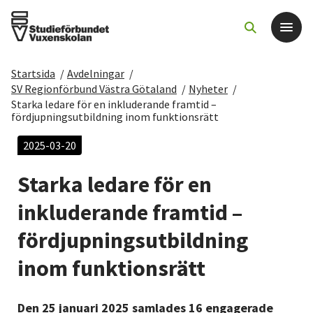
Startsida
/
Avdelningar
/
Det här gör vi
SV Regionförbund Västra Götaland
/
Nyheter
/
Starka ledare för en inkluderande framtid –
fördjupningsutbildning inom funktionsrätt
För dig som
2025-03-20
Sök kurser och evenemang
Starka ledare för en
inkluderande framtid –
Om SV
fördjupningsutbildning
Starta studiecirkel
inom funktionsrätt
Cirkelledare
Den 25 januari 2025 samlades 16 engagerade