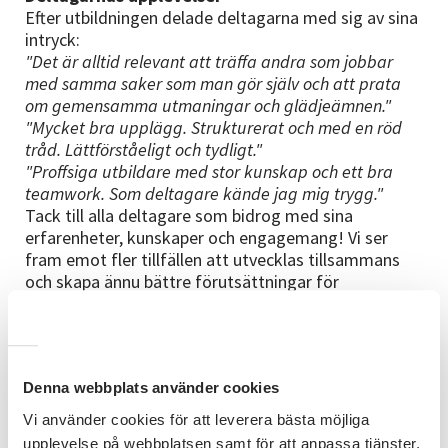
Efter utbildningen delade deltagarna med sig av sina
intryck:
"Det är alltid relevant att träffa andra som jobbar
med samma saker som man gör själv och att prata
om gemensamma utmaningar och glädjeämnen."
"Mycket bra upplägg. Strukturerat och med en röd
tråd. Lättförståeligt och tydligt."
"Proffsiga utbildare med stor kunskap och ett bra
teamwork. Som deltagare kände jag mig trygg."
Tack till alla deltagare som bidrog med sina
erfarenheter, kunskaper och engagemang! Vi ser
fram emot fler tillfällen att utvecklas tillsammans
och skapa ännu bättre förutsättningar för
cirkelledare inom funktionsrätt.
Vad är Funktionsrätt?
Funktionsrätt handlar om individens rätt till
Denna webbplats använder cookies
självbestämmande och full delaktighet i
samhällslivet, baserat på mänskliga rättigheter och
Vi använder cookies för att leverera bästa möjliga
FN:s konvention om rättigheter för personer med
upplevelse på webbplatsen samt för att anpassa tjänster,