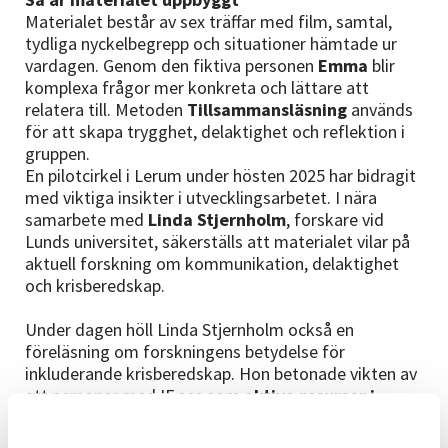
Materialet består av sex träffar med film, samtal,
tydliga nyckelbegrepp och situationer hämtade ur
vardagen. Genom den fiktiva personen
Emma
blir
komplexa frågor mer konkreta och lättare att
relatera till. Metoden
Tillsammansläsning
används
för att skapa trygghet, delaktighet och reflektion i
gruppen.
En pilotcirkel i Lerum under hösten 2025 har bidragit
med viktiga insikter i utvecklingsarbetet. I nära
samarbete med
Linda Stjernholm
, forskare vid
Lunds universitet, säkerställs att materialet vilar på
aktuell forskning om kommunikation, delaktighet
och krisberedskap.
Under dagen höll Linda Stjernholm också en
föreläsning om forskningens betydelse för
inkluderande krisberedskap. Hon betonade vikten av
att personer med IF ses som
aktiva resurser i
krishantering
, inte enbart som mottagare av
information.