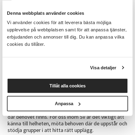
Praktiska övningar och helhetsperspektiv
Denna webbplats använder cookies
Deltagarna fick under dagen prova delar av
Vi använder cookies för att leverera bästa möjliga
materialet och diskutera hur det kan anpassas efter
olika gruppers behov. Responsen visade tydligt att
upplevelse på webbplatsen samt för att anpassa tjänster,
trygghet, tydlighet och flexibilitet är avgörande för
erbjudanden och annonser till dig. Du kan anpassa vilka
att beredskapsarbete ska fungera för alla.
cookies du tillåter.
Ebba Jacobsson (SV)
gav även en överblick över
Studieförbundet Vuxenskolans olika
Visa detaljer
beredskapsmaterial och hur de kan användas i olika
sammanhang – från grundläggande egenberedskap
till föreningars roll i kris. Hon lyfte hur materialen
Tillåt alla cookies
kompletterar varandra och kan anpassas utifrån
målgrupp och behov.
Det nya materialet
Beredskap för personer med IF
Anpassa
är tänkt som ett flexibelt verktyg som kan användas
där behovet finns. För oss inom SV är det viktigt att
känna till helheten, möta behoven där de uppstår och
stödja grupper i att hitta rätt upplägg.