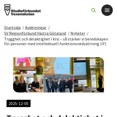
Startsida
/
Avdelningar
/
Det här gör vi
SV Regionförbund Västra Götaland
/
Nyheter
/
Trygghet och delaktighet i kris – så stärker vi beredskapen
för personer med intellektuell funktionsnedsättning (IF)
För dig som
Sök kurser och evenemang
Om SV
Starta studiecirkel
2025-12-05
Cirkelledare