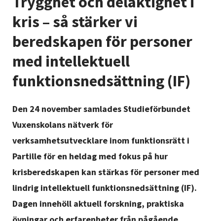
Trygghet och delaktighet i
Nyheter
kris – så stärker vi
Avdelningar
beredskapen för personer
med intellektuell
Lyssna
funktionsnedsättning (IF)
Den 24 november samlades Studieförbundet
Vuxenskolans nätverk för
verksamhetsutvecklare inom funktionsrätt i
Partille för en heldag med fokus på hur
krisberedskapen kan stärkas för personer med
lindrig intellektuell funktionsnedsättning (IF).
Dagen innehöll aktuell forskning, praktiska
övningar och erfarenheter från pågående