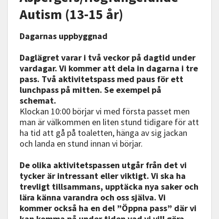
Autism (13-15 år)
Dagarnas uppbyggnad
Daglägret varar i två veckor på dagtid under
vardagar. Vi kommer att dela in dagarna i tre
pass. Två aktivitetspass med paus för ett
lunchpass på mitten. Se exempel på
schemat.
Klockan 10:00 börjar vi med första passet men
man är välkommen en liten stund tidigare för att
ha tid att gå på toaletten, hänga av sig jackan
och landa en stund innan vi börjar.
De olika aktivitetspassen utgår från det vi
tycker är intressant eller viktigt. Vi ska ha
trevligt tillsammans, upptäcka nya saker och
lära känna varandra och oss själva. Vi
kommer också ha en del ”Öppna pass” där vi
kan komma på under tiden vad vi vill göra.