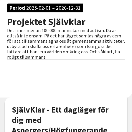
Nyheter
Period
2025-02-01 – 2026-12-31
Projektet Självklar
Avdelningar
Det finns mer än 100 000 människor med autism. Du är
alltså inte ensam. På det här lägret samlas några av dem
för att tillsammans ägna oss åt gemensamma aktiviteter,
Lyssna
utbyta och skaffa oss erfarenheter som kan göra det
lättare att hantera världen omkring oss. Och såklart, ha
roligt tillsammans.
SjälvKlar - Ett dagläger för
dig med
Aspergers/Högfungerande