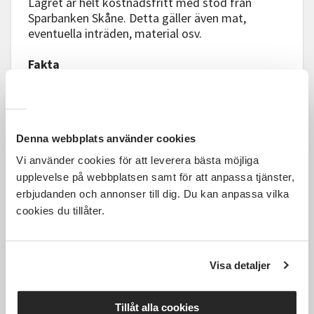
Lägret är helt kostnadsfritt med stöd från
Sparbanken Skåne. Detta gäller även mat,
eventuella inträden, material osv.
Fakta
När: Vecka 29 & 30, Måndag-Fredag, Klockan 10-
15
Var: Ystadsvägen 10, Eslöv
Vem: För dig mellan 13-15 år med Asperger
Denna webbplats använder cookies
syndrom/Högfungerande autism/Autism nivå 1
Kostar: 0kr
Vi använder cookies för att leverera bästa möjliga
Frågor: lisa.formare@sv.se 0707341184
upplevelse på webbplatsen samt för att anpassa tjänster,
erbjudanden och annonser till dig. Du kan anpassa vilka
cookies du tillåter.
Visa detaljer
Tillåt alla cookies