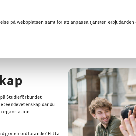
Sök
velse på webbplatsen samt för att anpassa tjänster, erbjudanden 
Om SV
Sta
MANG
skap
i på Studieförbundet
 beteendevetenskap där du
 organisation.
Vad gör en ordförande? Hitta