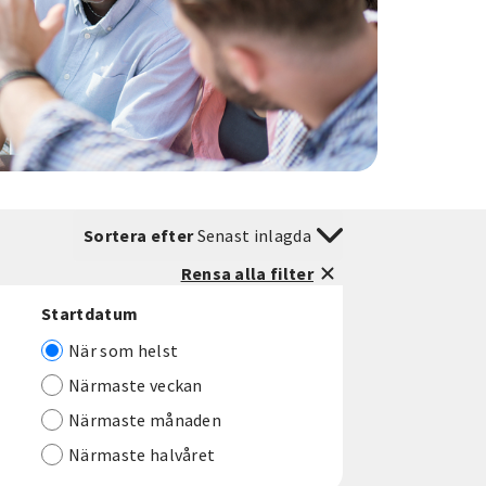
Sortera efter
Senast inlagda
Rensa alla filter
Startdatum
När som helst
Närmaste veckan
Närmaste månaden
Närmaste halvåret