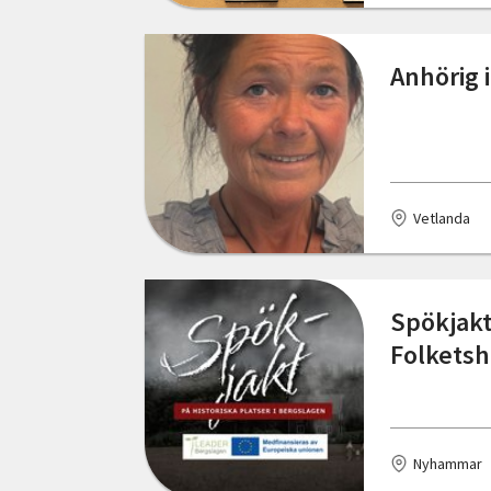
Skåne län
Gävle
Anhörig 
Stockholms län
Göteborg
Södermanlands län
Halmstad
Uppsala län
Henån
Vetlanda
Värmlands län
Huddinge
Västerbottens län
Hyltebruk
Spökjakt
Västernorrlands län
Hässleholm
Folkets
Västmanlands län
Järpen
Västra Götalands län
Karlshamn
Örebro län
Nyhammar
Karlstad