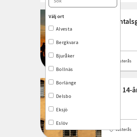
Blekinge län
Välj ort
Samtalsg
Dalarnas län
Alvesta
Gotlands län
Bergkvara
Gävleborgs län
Bjuråker
Västerås
Hallands län
Bollnäs
Jämtlands län
Borlänge
Ska 14-å
Jönköpings län
Delsbo
Kalmar län
Eksjö
Kronobergs län
Eslöv
Västerås
Norrbottens län
Falkenberg