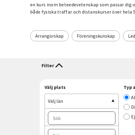
en kurs inom beteedevetenskap som passar dig oc
både fysiska träffar och distanskurser över hela 
Arrangörskap
Föreningskunskap
Led
Filter
Välj plats
Typ 
A
Välj län
D
E
Välj ort
Välj län