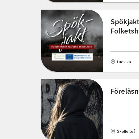
Östergötlands län
Kumla
Spökjakt
Kungsbacka
Folkets
Lerum
Ludvika
Ludvika
Nybro
Nyhammar
Föreläsn
Nässjö
Sjöbo
Skellefteå
Skellefteå
Skurup