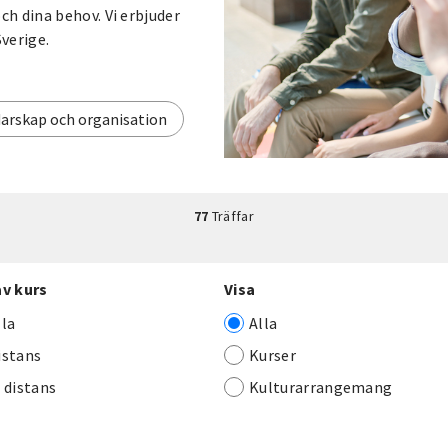
h dina behov. Vi erbjuder
Sverige.
arskap och organisation
77
Träffar
av kurs
Visa
lla
Alla
istans
Kurser
j distans
Kulturarrangemang