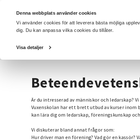
Denna webbplats använder cookies
Vi använder cookies för att leverera bästa möjliga upple
dig. Du kan anpassa vilka cookies du tillåter.
DET HÄR GÖR VI
FÖR DIG SOM
SÖK KURSER OCH EVENE
Visa detaljer
Startsida
/
Kurser och evenemang
/
Beteendevetenskap
Beteendeveten
Är du intresserad av människor och ledarskap? V
Vuxenskolan har ett brett utbud av kurser inom
kan lära dig om ledarskap, föreningskunskap och
Vi diskuterar bland annat frågor som:
Hur driver man en förening? Vad gör en kassör? 