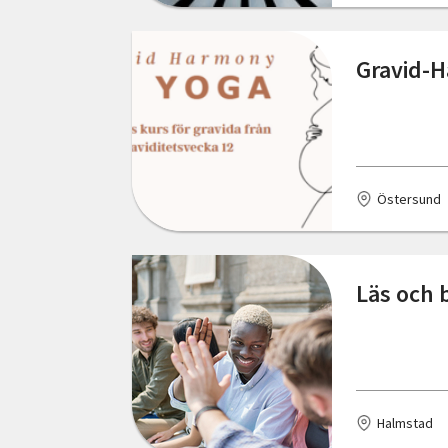
Växjö
Ystad
Gravid-H
Örebro
Östersund
Östersund
Läs och 
Halmstad