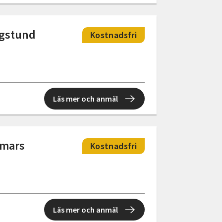
ogstund
Kostnadsfri
Läs mer och anmäl
mmars
Kostnadsfri
Läs mer och anmäl