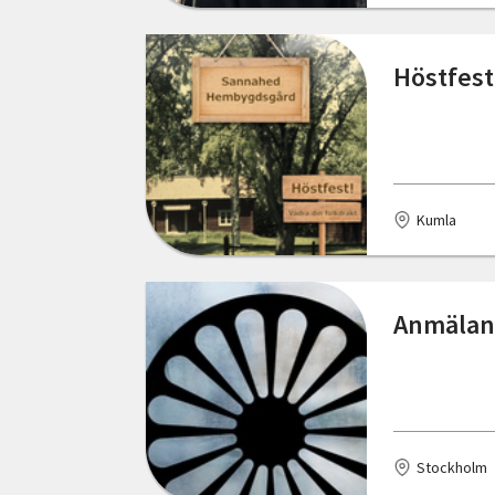
Stockholm
Höstfest
Strömsund
Svedala
Tomelilla
Kumla
Trelleborg
Umeå
Anmälan 
Uppsala
Vellinge
Vetlanda
Västerås
Stockholm