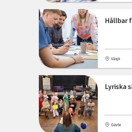
Hållbar 
Växjö
Lyriska 
Gävle