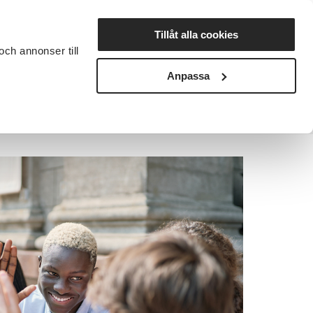
Lyssna
Tillåt alla cookies
och annonser till
rta studiecirkel
Cirkelledare
Nyheter
Avdelningar
Anpassa