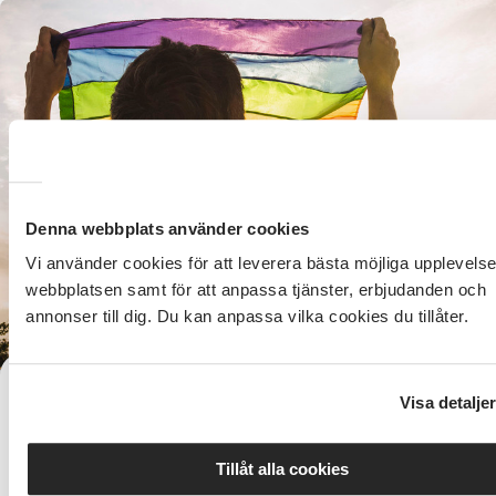
Denna webbplats använder cookies
Vi använder cookies för att leverera bästa möjliga upplevels
webbplatsen samt för att anpassa tjänster, erbjudanden och
annonser till dig. Du kan anpassa vilka cookies du tillåter.
Demokrati kan inte tas för given
Visa detalje
Demokrati betyder ungefär folkstyre eller folkmakt.
grundtanke med demokrati är att de som är medbo
Tillåt alla cookies