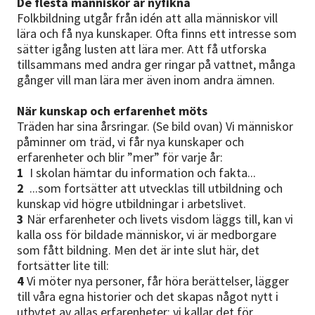
De flesta människor är nyfikna
Folkbildning utgår från idén att alla människor vill
lära och få nya kunskaper. Ofta finns ett intresse som
sätter igång lusten att lära mer. Att få utforska
tillsammans med andra ger ringar på vattnet, många
gånger vill man lära mer även inom andra ämnen.
När kunskap och erfarenhet möts
Träden har sina årsringar. (Se bild ovan) Vi människor
påminner om träd, vi får nya kunskaper och
erfarenheter och blir ”mer” för varje år:
1
I skolan hämtar du information och fakta...
2
...som fortsätter att utvecklas till utbildning och
kunskap vid högre utbildningar i arbetslivet.
3
När erfarenheter och livets visdom läggs till, kan vi
kalla oss för bildade människor, vi är medborgare
som fått bildning. Men det är inte slut här, det
fortsätter lite till:
4
Vi möter nya personer, får höra berättelser, lägger
till våra egna historier och det skapas något nytt i
utbytet av allas erfarenheter: vi kallar det för