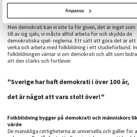
eller bor i ett land ska ha möjlighet att vara med oc
tycka till i olika frågor, uttrycka sina åsikter och oc
Anpassa
rösta om hur landet ska styras.
Men demokrati kan vi inte ta för given, det är inget som 
till av sig själv, vi måste alltid arbeta för och skydda de
demokratiska spel- reglerna. Ett sätt att göra det är att
verka och arbeta med folkbildning i ett studieförbund. 
folkbildningen värnar vi om demokrati och allt som bidrar 
att den stärks och fortlever.
"Sverige har haft demokrati i över 100 år,
det är något att vara stolt över!"
Folkbildning bygger på demokrati och människors li
värde
De mänskliga rättigheterna är universella och gäller för a