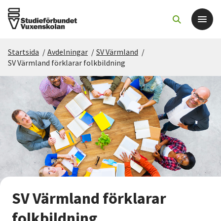
Startsida
/
Avdelningar
/
SV Värmland
/
Det här gör vi
SV Värmland förklarar folkbildning
För dig som
Sök kurser och evenemang
Om SV
Starta studiecirkel
SV Värmland förklarar
Cirkelledare
folkbildning