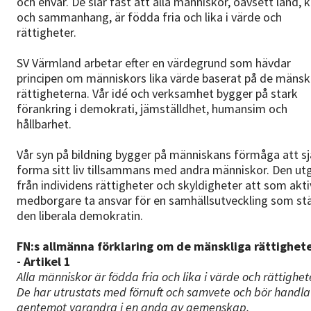
och envar. De slår fast att alla människor, oavsett land, k
och sammanhang, är födda fria och lika i värde och
rättigheter.
SV Värmland arbetar efter en värdegrund som hävdar
principen om människors lika värde baserat på de mänsk
rättigheterna. Vår idé och verksamhet bygger på stark
förankring i demokrati, jämställdhet, humansim och
hållbarhet.
Vår syn på bildning bygger på människans förmåga att sj
forma sitt liv tillsammans med andra människor. Den ut
från individens rättigheter och skyldigheter att som akti
medborgare ta ansvar för en samhällsutveckling som st
den liberala demokratin.
FN:s allmänna förklaring om de mänskliga rättighet
- Artikel 1
Alla människor är födda fria och lika i värde och rättighet
De har utrustats med förnuft och samvete och bör handla
gentemot varandra i en anda av gemenskap.