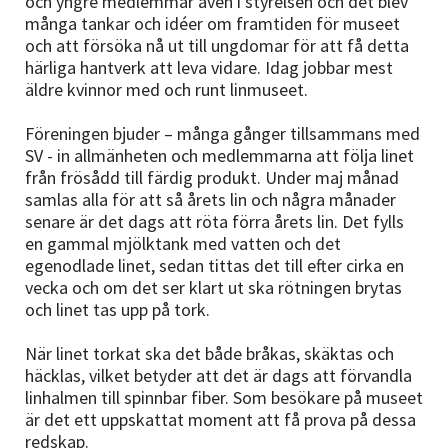
och yngre medlemmar även i styrelsen och det blev
många tankar och idéer om framtiden för museet
och att försöka nå ut till ungdomar för att få detta
härliga hantverk att leva vidare. Idag jobbar mest
äldre kvinnor med och runt linmuseet.
Föreningen bjuder – många gånger tillsammans med
SV - in allmänheten och medlemmarna att följa linet
från frösådd till färdig produkt. Under maj månad
samlas alla för att så årets lin och några månader
senare är det dags att röta förra årets lin. Det fylls
en gammal mjölktank med vatten och det
egenodlade linet, sedan tittas det till efter cirka en
vecka och om det ser klart ut ska rötningen brytas
och linet tas upp på tork.
När linet torkat ska det både bråkas, skäktas och
häcklas, vilket betyder att det är dags att förvandla
linhalmen till spinnbar fiber. Som besökare på museet
är det ett uppskattat moment att få prova på dessa
redskap.