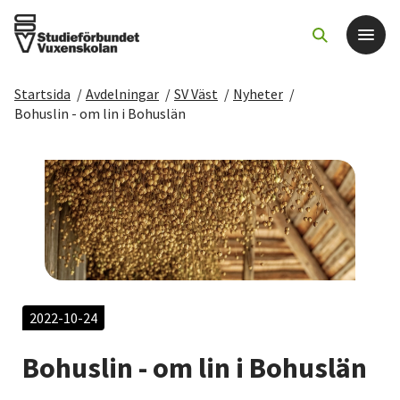
Startsida
/
Avdelningar
/
SV Väst
/
Nyheter
/
Det här gör vi
Bohuslin - om lin i Bohuslän
För dig som
Sök kurser och evenemang
Om SV
Starta studiecirkel
2022-10-24
Bohuslin - om lin i Bohuslän
Cirkelledare