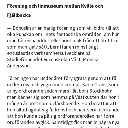
Nyheter
Förening och linmuseum mellan Kville och
Fjällbacka
Avdelningar
— Bohuslin är en härlig förening som vill bidra till att
öka kunskap om linets fantastiska områden, om hur
man får en handduk eller bordsduk från ett litet frö
Lyssna
som man själv sått, berättar en minst sagt
entusiastisk verksamhetsutvecklare på
Studieförbundet Vuxenskolan Väst, Monika
Andersson.
Föreningen har under året föryngrats genom att få
in flera nya och yngre medlemmar. Karin Gräns, som
är ny ordförande sedan mars i år, bor i Stockholm
men känner sig som hemma på Västkusten där hon i
många år bott som delårsboende. Hon berättar att
hon alltid ägnat sig åt konst och hantverk och kände
att hon kunde ta på sig ordföranderollen när förre
ordföranden avgick. Samtidigt fick man in några nya