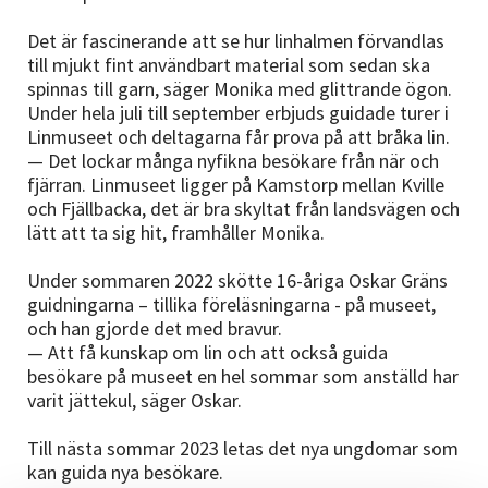
Det är fascinerande att se hur linhalmen förvandlas
till mjukt fint användbart material som sedan ska
spinnas till garn, säger Monika med glittrande ögon.
Under hela juli till september erbjuds guidade turer i
Linmuseet och deltagarna får prova på att bråka lin.
— Det lockar många nyfikna besökare från när och
fjärran. Linmuseet ligger på Kamstorp mellan Kville
och Fjällbacka, det är bra skyltat från landsvägen och
lätt att ta sig hit, framhåller Monika.
Under sommaren 2022 skötte 16-åriga Oskar Gräns
guidningarna – tillika föreläsningarna - på museet,
och han gjorde det med bravur.
— Att få kunskap om lin och att också guida
besökare på museet en hel sommar som anställd har
varit jättekul, säger Oskar.
Till nästa sommar 2023 letas det nya ungdomar som
kan guida nya besökare.