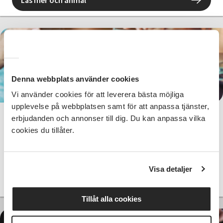
Läs mer och anmäl
Kostnadsfri
Denna webbplats använder cookies
Vi använder cookies för att leverera bästa möjliga
upplevelse på webbplatsen samt för att anpassa tjänster,
erbjudanden och annonser till dig. Du kan anpassa vilka
AI - Roliga appar med AI - Skellefteå
cookies du tillåter.
Skellefteå
mån 2026-11-09
13:15
Visa detaljer
Läs mer och anmäl
Tillåt alla cookies