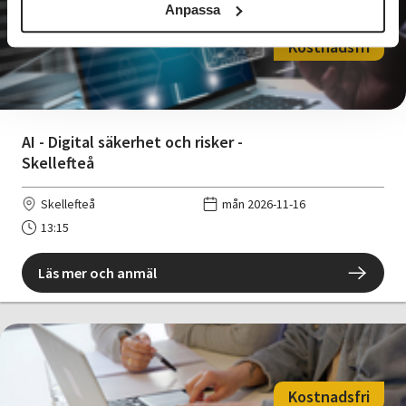
Anpassa
Kostnadsfri
AI - Digital säkerhet och risker -
Skellefteå
Skellefteå
mån 2026-11-16
13:15
Läs mer och anmäl
Kostnadsfri