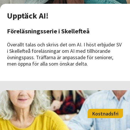
Nyheter
Upptäck AI!
Avdelningar
Föreläsningsserie i Skellefteå
Lyssna
Överallt talas och skrivs det om AI. I höst erbjuder SV
i Skellefteå föreläsningar om AI med tillhörande
övningspass. Träffarna är anpassade för seniorer,
men öppna för alla som önskar delta.
Kostnadsfri