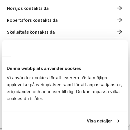
Norsjös kontaktsida
Robertsfors kontaktsida
Skellefteås kontaktsida
Sorseles kontaktsida
Storumans kontaktsida
Umeås kontaktsida
Denna webbplats använder cookies
Vi använder cookies för att leverera bästa möjliga
Vilhelminas kontaktsida
upplevelse på webbplatsen samt för att anpassa tjänster,
Vindelns kontaktsida
erbjudanden och annonser till dig. Du kan anpassa vilka
cookies du tillåter.
Vännäs kontaktsida
Åseles kontaktsida
Visa detaljer