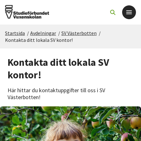
Startsida
/
Avdelningar
/
SV Västerbotten
/
Det här gör vi
Kontakta ditt lokala SV kontor!
För dig som
Kontakta ditt lokala SV
kontor!
Sök kurser och evenemang
Här hittar du kontaktuppgifter till oss i SV
Om SV
Västerbotten!
Starta studiecirkel
Cirkelledare