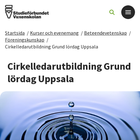
Startsida
/
Kurser och evenemang
/
Beteendevetenskap
/
Det här gör vi
Föreningskunskap
/
Cirkelledarutbildning Grund lördag Uppsala
För dig som
Cirkelledarutbildning Grund
Sök kurser och evenemang
lördag Uppsala
Om SV
Starta studiecirkel
Cirkelledare