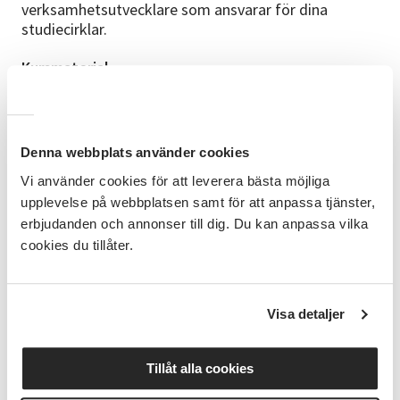
verksamhetsutvecklare som ansvarar för dina
studiecirklar.
Kursmaterial
Vi kommer använda vårt cirkelledarmaterial
Leda
Cirkel
som du får vid utbildningstillfället
Upplägg
Denna webbplats använder cookies
Grundutbildningen är en kvalitetscertifiering av våra
Vi använder cookies för att leverera bästa möjliga
cirkelledare och är gemensam för alla studieförbund.
upplevelse på webbplatsen samt för att anpassa tjänster,
Nedan ser du de olika delarna som tas upp hos oss
erbjudanden och annonser till dig. Du kan anpassa vilka
på SV:
cookies du tillåter.
Folkbildning och folkbildningens historia samt
vårt folkbildningsuppdrag
SVs värdegrund, vision och verksamhet
Visa detaljer
Cirkelns pedagogik, planering och upplägg samt
digitala studiecirklar
Gruppdynamik, ledarroll, delaktighet i gruppen
Tillåt alla cookies
och förebyggande av konflikter