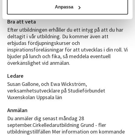
Digital rapportering av studiecirklar och
Anpassa
kulturprogram via E-tjänsten
Bra att veta
Efter utbildningen erhåller du ett intyg på att du har
deltagit i vår utbildning. Du kommer även att
erbjudas fördjupningskurser och
inspirationsföreläsningar för att utvecklas i din roll. Vi
bjuder på lunch och fika, så meddela eventuell
överkänslighet vid anmälan.
Ledare
Susan Gallone, och Ewa Wickström,
verksamhetsutvecklare på Studieförbundet
Vuxenskolan Uppsala län
Anmälan
Du anmäler dig senast måndag 28
september.Cirkelledarutbildning Grund - fler
utbildningstillfällen Mer information om kommande