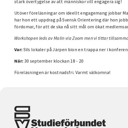
stark övertygelse av att människor vill engagera sig!
Utöver föreläsningar om ideellt engagemang jobbar Mal
har hon ett uppdrag på Svensk Orientering där hon job
fördomar, för att de ska nå sitt mål om ökat medlemsa
Workshopen leds av Malin via Zoom men vi tittar tillsamma
Var:
SVs lokaler på Järpen bion en trappa ner i konferen
När:
30 september klockan 18 - 20
Föreläsningen är kostnadsfri. Varmt välkomna!