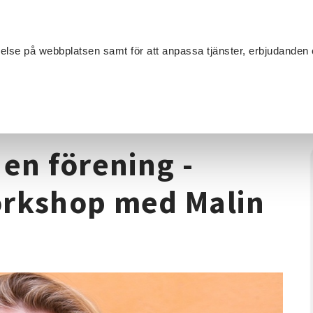
Sök
velse på webbplatsen samt för att anpassa tjänster, erbjudanden 
Om SV
Sta
MANG
/
Föreningskunskap
/
Ha kul med andra i en förening - föreläsni
 en förening -
orkshop med Malin