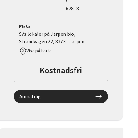
:
62818
Plats:
SVs lokaler på Järpen bio,
Strandvägen 22, 83731 Järpen
Visa på karta
Kostnadsfri
Anmäl dig