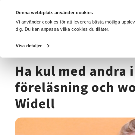
Denna webbplats använder cookies
Vi använder cookies för att leverera bästa möjliga upple
dig. Du kan anpassa vilka cookies du tillåter.
DET HÄR GÖR VI
FÖR DIG SOM
SÖK KURSER OCH EVENE
Visa detaljer
Startsida
/
Kurser och evenemang
/
Beteendevetenskap
Ha kul med andra i
föreläsning och w
Widell