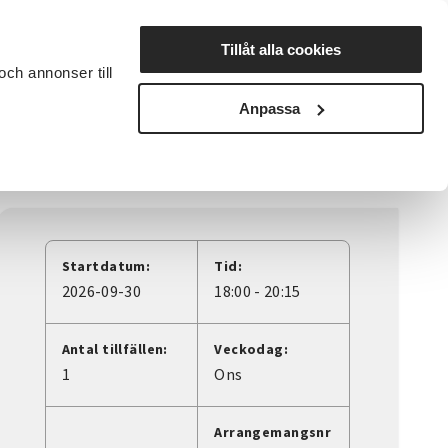
Lyssna
Tillåt alla cookies
och annonser till
rta studiecirkel
Cirkelledare
Nyheter
Avdelningar
Anpassa
ng och workshop med Malin Widell
Startdatum:
Tid:
2026-09-30
18:00 - 20:15
Antal tillfällen:
Veckodag:
1
Ons
Arrangemangsnr