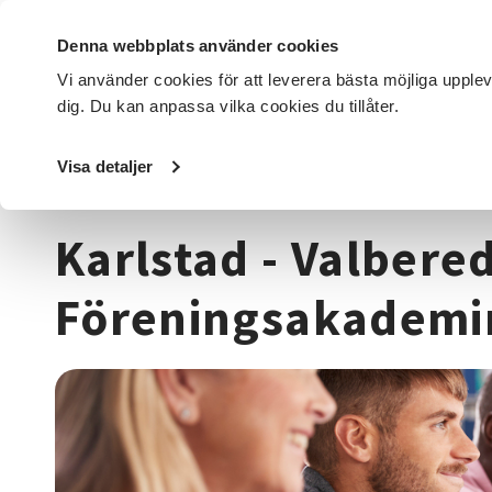
Denna webbplats använder cookies
Vi använder cookies för att leverera bästa möjliga upple
dig. Du kan anpassa vilka cookies du tillåter.
DET HÄR GÖR VI
FÖR DIG SOM
SÖK KURSER OCH EVENE
Visa detaljer
Startsida
/
Kurser och evenemang
/
Beteendevetenskap
Karlstad - Valbere
Föreningsakademi