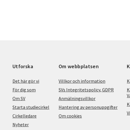
Utforska
Om webbplatsen
K
Det här gör vi
Villkor och information
K
För dig som
SVs Integritetspolicy, GDPR
K
V
Om SV
Anmälningsvillkor
K
Starta studiecirkel
Hantering av personuppgifter
V
Cirkelledare
Om cookies
Nyheter