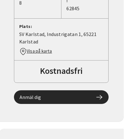
:
8
62845
Plats:
SV Karlstad, Industrigatan 1, 65221
Karlstad
Visa på karta
Kostnadsfri
Anmäl dig