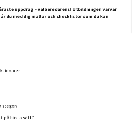
åraste uppdrag – valberedarens! Utbildningen varvar
år du med dig mallar och checklistor som du kan
nktionärer
ka stegen
at på bästa sätt?