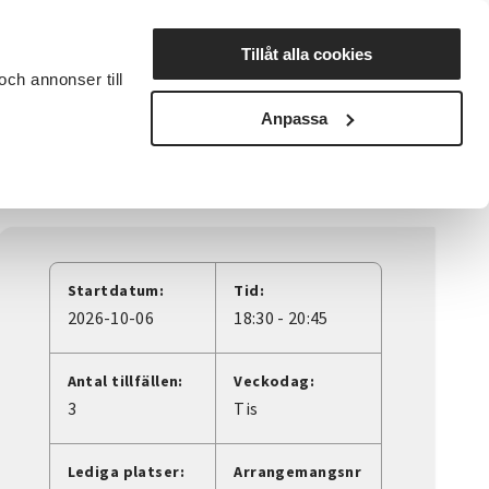
Lyssna
Tillåt alla cookies
och annonser till
rta studiecirkel
Cirkelledare
Nyheter
Avdelningar
Anpassa
ningsakademin
Startdatum:
Tid:
2026-10-06
18:30 - 20:45
Antal tillfällen:
Veckodag:
3
Tis
Lediga platser:
Arrangemangsnr