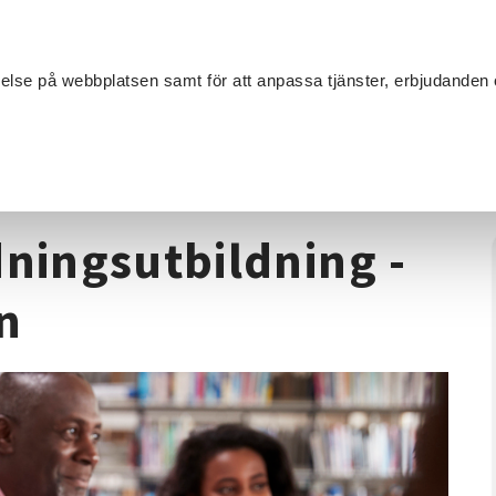
Sök
velse på webbplatsen samt för att anpassa tjänster, erbjudanden 
Om SV
Sta
MANG
/
Föreningskunskap
/
Karlstad - Valberedningsutbildning - Före
dningsutbildning -
n