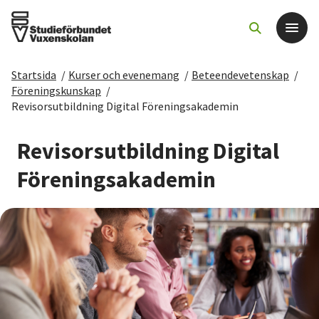
Startsida
/
Kurser och evenemang
/
Beteendevetenskap
/
Det här gör vi
Föreningskunskap
/
Revisorsutbildning Digital Föreningsakademin
För dig som
Revisorsutbildning Digital
Sök kurser och evenemang
Föreningsakademin
Om SV
Starta studiecirkel
Cirkelledare