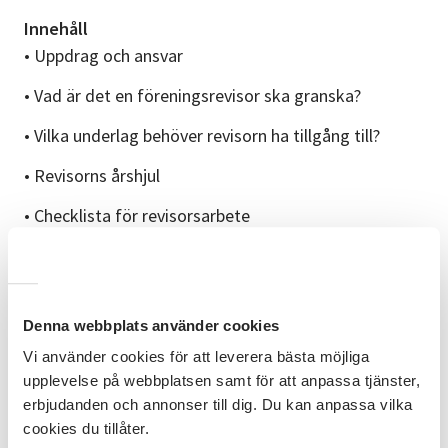
Innehåll
• Uppdrag och ansvar
• Vad är det en föreningsrevisor ska granska?
• Vilka underlag behöver revisorn ha tillgång till?
• Revisorns årshjul
• Checklista för revisorsarbete
• Medverkan av föreningsrevisor
Ledare
Karin Örjes, SV Dalarna har stor erfarenhet från
Denna webbplats använder cookies
föreningslivet sedan många år inom studieförbund
Vi använder cookies för att leverera bästa möjliga
och offentlig verksamhet.
upplevelse på webbplatsen samt för att anpassa tjänster,
erbjudanden och annonser till dig. Du kan anpassa vilka
Mer information
cookies du tillåter.
Detta är en digital utbildning och du behöver en