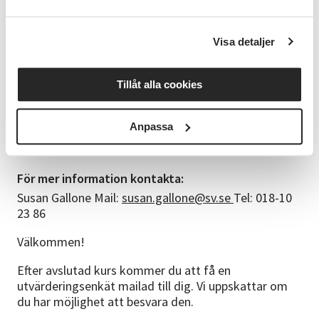
dator och hörlurar för bästa upplevelse. Det fungerar
även med surfplatta. Via mobiltelefon är det svårt
att se de bilder som vi visar under utbildningen och
Visa detaljer
att se de andra deltagarna i gruppdiskussioner. Vi
använder oss av mötesverktyget zoom.
Tillåt alla cookies
Anmälan
Du anmäler dig
HÄR
(länk leder till
anmälningssida hos SV Föreningsakademin)
senast
Anpassa
23 oktober
. Efter anmälan får du ett mail med
ytterligare information.
För mer information kontakta:
Susan Gallone Mail:
susan.gallone@sv.se
Tel: 018-10
23 86
Välkommen!
Efter avslutad kurs kommer du att få en
utvärderingsenkät mailad till dig. Vi uppskattar om
du har möjlighet att besvara den.