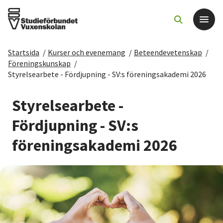
Startsida
/
Kurser och evenemang
/
Beteendevetenskap
/
Det här gör vi
Föreningskunskap
/
Styrelsearbete - Fördjupning - SV:s föreningsakademi 2026
För dig som
Styrelsearbete -
Sök kurser och evenemang
Fördjupning - SV:s
föreningsakademi 2026
Om SV
Starta studiecirkel
Cirkelledare