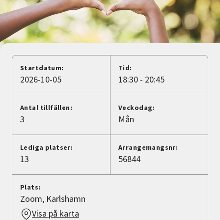
Nyheter
Avdelningar
Startdatum:
Tid:
Lyssna
2026-10-05
18:30 - 20:45
Antal tillfällen:
Veckodag:
3
Mån
Lediga platser:
Arrangemangsnr:
13
56844
Plats:
Zoom, Karlshamn
Visa på karta