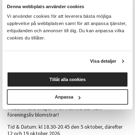
statistiken och forskningen om ideellt engagemang?
Denna webbplats använder cookies
Hur ser det ut i din förening?
Vi använder cookies för att leverera bästa möjliga
upplevelse på webbplatsen samt för att anpassa tjänster,
Förenkla styrelsearbetet: Lär dig praktiska metoder
för att organisera och planera så att styrelsearbetet
erbjudanden och annonser till dig. Du kan anpassa vilka
blir både effektivt och energigivande.
cookies du tillåter.
Skapa en inkluderande förening, öka medlemsantalet
och engagemanget: Upptäck strategier för att
Visa detaljer
välkomna nya medlemmar, föryngra er förening och
hantera konflikter på ett konstruktivt sätt.
Identifiera nya och gamla målgrupper och utveckla
Tillåt alla cookies
en handlingsplan för att nå och engagera dem.
Vi kommer att byta erfarenheter, analysera vår
Anpassa
verksamhet och inspireras av aktuell forskning.
Tillsammans skapar vi en framtid där vårt
föreningsliv blomstrar!
Tid & Datum: kl 18.30-20.45 den 5 oktober, därefter
12 och 19 oktober 2026