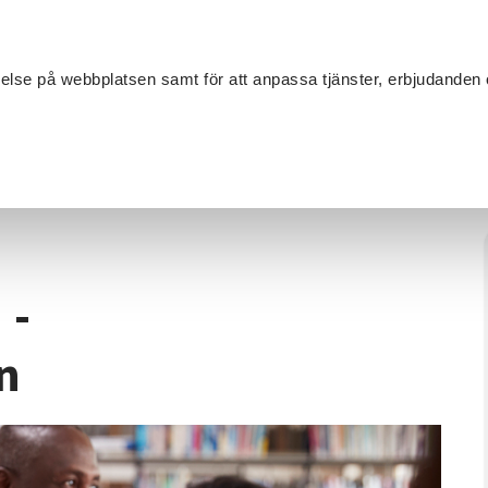
Sök
velse på webbplatsen samt för att anpassa tjänster, erbjudanden 
Om SV
Sta
MANG
/
Föreningskunskap
/
Värmland Distans - Revisorsutbildning - F
 -
n