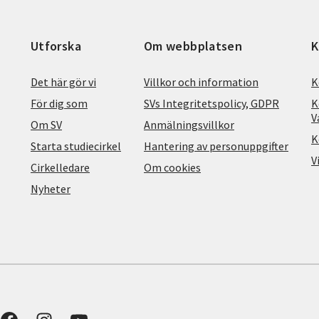
Utforska
Om webbplatsen
K
Det här gör vi
Villkor och information
K
För dig som
SVs Integritetspolicy, GDPR
K
V
Om SV
Anmälningsvillkor
K
Starta studiecirkel
Hantering av personuppgifter
V
Cirkelledare
Om cookies
Nyheter