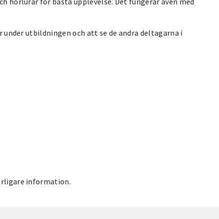
och hörlurar för bästa upplevelse. Det fungerar även med
ar under utbildningen och att se de andra deltagarna i
erligare information.