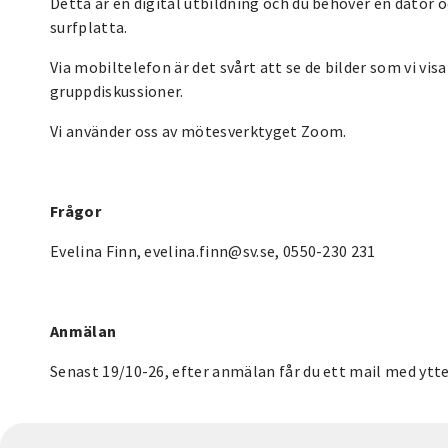
Detta är en digital utbildning och du behöver en dator 
surfplatta.
Via mobiltelefon är det svårt att se de bilder som vi vis
gruppdiskussioner.
Vi använder oss av mötesverktyget Zoom.
Frågor
Evelina Finn, evelina.finn@sv.se, 0550-230 231
Anmälan
Senast 19/10-26, efter anmälan får du ett mail med ytt