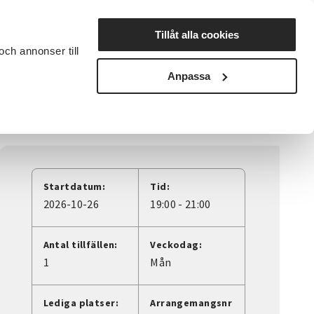
Lyssna
Tillåt alla cookies
och annonser till
rta studiecirkel
Cirkelledare
Nyheter
Avdelningar
Anpassa
öreningsakademin
Startdatum:
Tid:
2026-10-26
19:00 - 21:00
Antal tillfällen:
Veckodag:
1
Mån
Lediga platser:
Arrangemangsnr