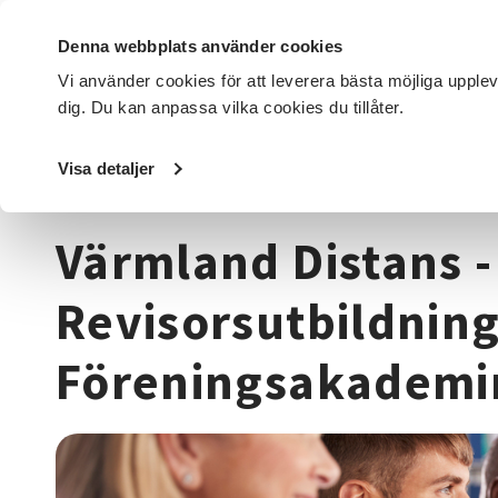
Denna webbplats använder cookies
Vi använder cookies för att leverera bästa möjliga upple
dig. Du kan anpassa vilka cookies du tillåter.
DET HÄR GÖR VI
FÖR DIG SOM
SÖK KURSER OCH EVENE
Visa detaljer
Startsida
/
Kurser och evenemang
/
Beteendevetenskap
Värmland Distans -
Revisorsutbildning
Föreningsakademi