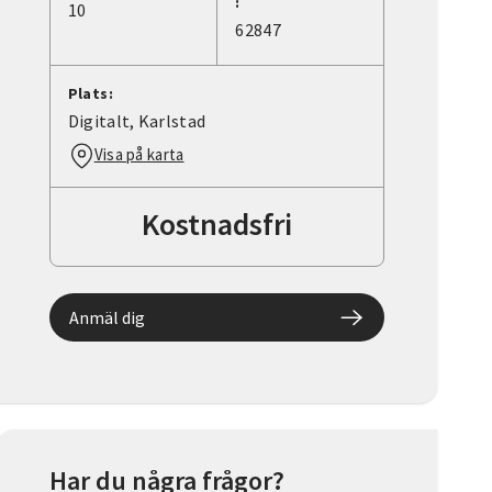
:
10
62847
Plats:
Digitalt, Karlstad
Visa på karta
Kostnadsfri
Anmäl dig
Har du några frågor?