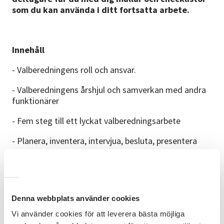
som du kan använda i ditt fortsatta arbete.
Innehåll
- Valberedningens roll och ansvar.
- Valberedningens årshjul och samverkan med andra
funktionärer
- Fem steg till ett lyckat valberedningsarbete
- Planera, inventera, intervjua, besluta, presentera
- Checklistor och konkreta verktyg kopplade till de
olika stegen
- Hur säljer du in uppdraget till en tänkt
Denna webbplats använder cookies
styrelsekandidat på bästa sätt?
Vi använder cookies för att leverera bästa möjliga