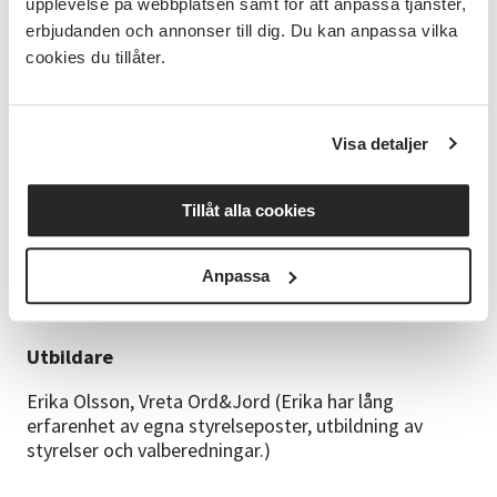
upplevelse på webbplatsen samt för att anpassa tjänster,
erbjudanden och annonser till dig. Du kan anpassa vilka
Tid & Datum
cookies du tillåter.
kl. 18.30-21.00 6, 13 och 20 oktober 2026
Visa detaljer
Målgrupp
Tillåt alla cookies
Valberedare i ideella föreningar. För att få vara med
vill vi att du har möjlighet att vara med vid alla tre
tillfällen.
Anpassa
Utbildare
Erika Olsson, Vreta Ord&Jord (Erika har lång
erfarenhet av egna styrelseposter, utbildning av
styrelser och valberedningar.)