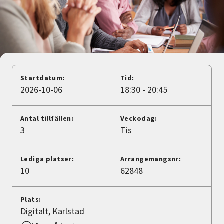
Nyheter
Avdelningar
Lyssna
Startdatum:
Tid:
2026-10-06
18:30 - 20:45
Antal tillfällen:
Veckodag:
3
Tis
Lediga platser:
Arrangemangsnr:
10
62848
Plats:
Digitalt, Karlstad