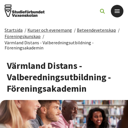
Startsida
/
Kurser och evenemang
/
Beteendevetenskap
/
Det här gör vi
Föreningskunskap
/
Värmland Distans - Valberedningsutbildning -
Föreningsakademin
För dig som
Värmland Distans -
Sök kurser och evenemang
Valberedningsutbildning -
Om SV
Föreningsakademin
Starta studiecirkel
Cirkelledare