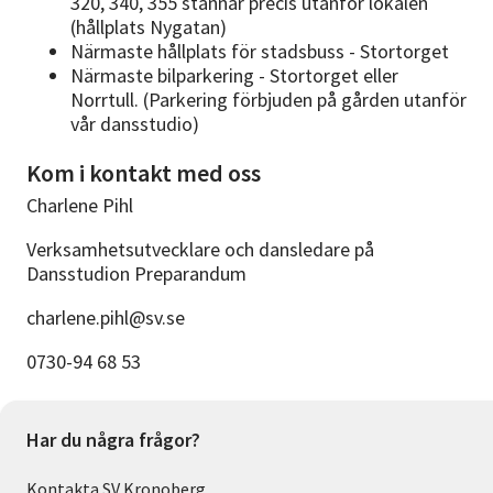
320, 340, 355 stannar precis utanför lokalen
(hållplats Nygatan)
Närmaste hållplats för stadsbuss - Stortorget
Närmaste bilparkering - Stortorget eller
Norrtull. (Parkering förbjuden på gården utanför
vår dansstudio)
Kom i kontakt med oss
Charlene Pihl
Verksamhetsutvecklare och dansledare på
Dansstudion Preparandum
charlene.pihl@sv.se
0730-94 68 53
Har du några frågor?
Kontakta SV Kronoberg