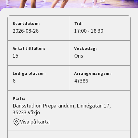
Nyheter
Avdelningar
Startdatum:
Tid:
2026-08-26
17:00 - 18:30
Lyssna
Antal tillfällen:
Veckodag:
15
Ons
Lediga platser:
Arrangemangsnr:
6
47386
Plats:
Dansstudion Preparandum, Linnégatan 17,
35233 Växjö
Visa på karta