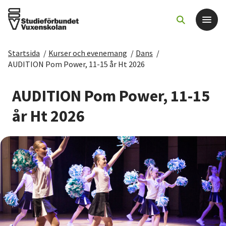
Startsida
/
Kurser och evenemang
/
Dans
/
Det här gör vi
AUDITION Pom Power, 11-15 år Ht 2026
För dig som
AUDITION Pom Power, 11-15
år Ht 2026
Sök kurser och evenemang
Om SV
Starta studiecirkel
Cirkelledare