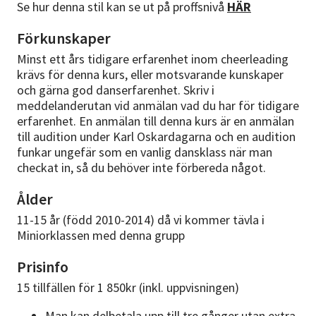
Se hur denna stil kan se ut på proffsnivå
HÄR
Förkunskaper
Minst ett års tidigare erfarenhet inom cheerleading
krävs för denna kurs, eller motsvarande kunskaper
och gärna god danserfarenhet. Skriv i
meddelanderutan vid anmälan vad du har för tidigare
erfarenhet. En anmälan till denna kurs är en anmälan
till audition under Karl Oskardagarna och en audition
funkar ungefär som en vanlig dansklass när man
checkat in, så du behöver inte förbereda något.
Ålder
11-15 år (född 2010-2014) då vi kommer tävla i
Miniorklassen med denna grupp
Prisinfo
15 tillfällen för 1 850kr (inkl. uppvisningen)
Man kan delbetala upp till tre gånger utan extra