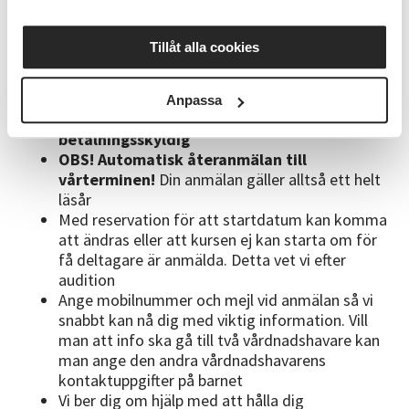
Bra att veta
Tillåt alla cookies
Anmälan är bindande, men du har rätt att prova
på vid första tillfället.
Ev. avbokning måste
Anpassa
ske innan andra kurstillfället för att inte bli
betalningsskyldig
OBS! Automatisk återanmälan till
vårterminen!
Din anmälan gäller alltså ett helt
läsår
Med reservation för att startdatum kan komma
att ändras eller att kursen ej kan starta om för
få deltagare är anmälda. Detta vet vi efter
audition
Ange mobilnummer och mejl vid anmälan så vi
snabbt kan nå dig med viktig information. Vill
man att info ska gå till två vårdnadshavare kan
man ange den andra vårdnadshavarens
kontaktuppgifter på barnet
Vi ber dig om hjälp med att hålla dig