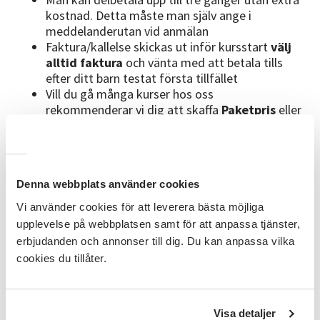
kostnad. Detta måste man själv ange i
meddelanderutan vid anmälan
Faktura/kallelse skickas ut inför kursstart
välj
alltid faktura
och vänta med att betala tills
efter ditt barn testat första tillfället
Vill du gå många kurser hos oss
rekommenderar vi dig att skaffa
Paketpris
eller
Terminskort, 13+.
Paketpris = dansa upp till 5
kurser för 4 350kr. Terminskort = dansa hur
många kurser du vill för 4 850 kr. Anmäl dig till
arrangemanget för Paketpris
HÄR
eller
Denna webbplats använder cookies
Terminskort, 13+
HÄR
och skriv i
meddelanderutan vilka enskilda kurser du vill
Vi använder cookies för att leverera bästa möjliga
gå. För dig som är 9-12 år finns vårt
upplevelse på webbplatsen samt för att anpassa tjänster,
Terminskort för 9-12 år
HÄR
erbjudanden och annonser till dig. Du kan anpassa vilka
Mer info om våra rabatter finns på våra sociala
cookies du tillåter.
medier.
Dansledare
Visa detaljer
Tilda, läs mer om henne
HÄR