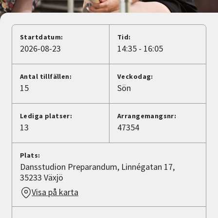
Nyheter
Avdelningar
Startdatum:
Tid:
2026-08-23
14:35 - 16:05
Lyssna
Antal tillfällen:
Veckodag:
15
Sön
Lediga platser:
Arrangemangsnr:
13
47354
Plats:
Dansstudion Preparandum, Linnégatan 17,
35233 Växjö
Visa på karta