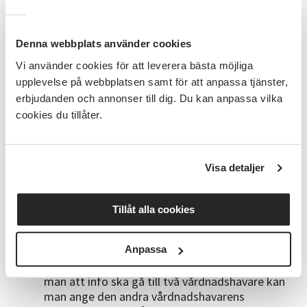
Marijana. Läs mer om henne
HÄR
Bra att veta
Denna webbplats använder cookies
Vi använder cookies för att leverera bästa möjliga
Anmälan är bindande, men du har rätt att prova
upplevelse på webbplatsen samt för att anpassa tjänster,
på vid första tillfället.
Ev. avbokning måste
erbjudanden och annonser till dig. Du kan anpassa vilka
ske innan andra kurstillfället för att inte bli
betalningsskyldig
cookies du tillåter.
OBS! Automatisk återanmälan till
vårterminen!
Din anmälan gäller alltså ett helt
läsår
Visa detaljer
Med reservation för att startdatum kan komma
att ändras eller att kursen ej kan starta om för
få deltagare är anmälda. Kursen är startklar vid
Tillåt alla cookies
8 deltagare och vi har max 16 platser (håll koll
på detta själv här på denna anmälningssida)
Anpassa
Ange mobilnummer och mejl vid anmälan så vi
snabbt kan nå dig med viktig information. Vill
man att info ska gå till två vårdnadshavare kan
man ange den andra vårdnadshavarens