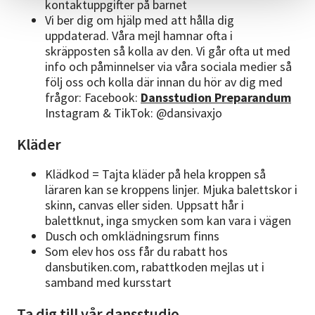
kontaktuppgifter på barnet
Vi ber dig om hjälp med att hålla dig
uppdaterad. Våra mejl hamnar ofta i
skräpposten så kolla av den. Vi går ofta ut med
info och påminnelser via våra sociala medier så
följ oss och kolla där innan du hör av dig med
frågor: Facebook:
Dansstudion Preparandum
Instagram & TikTok: @dansivaxjo
Kläder
Klädkod = Tajta kläder på hela kroppen så
läraren kan se kroppens linjer. Mjuka balettskor i
skinn, canvas eller siden. Uppsatt hår i
balettknut, inga smycken som kan vara i vägen
Dusch och omklädningsrum finns
Som elev hos oss får du rabatt hos
dansbutiken.com, rabattkoden mejlas ut i
samband med kursstart
Ta dig till vår dansstudio