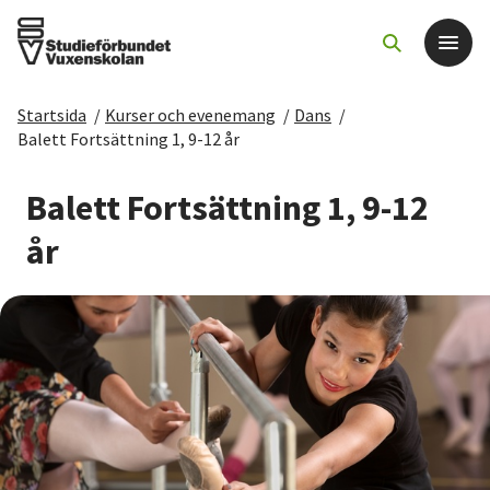
Startsida
/
Kurser och evenemang
/
Dans
/
Det här gör vi
Balett Fortsättning 1, 9-12 år
För dig som
Balett Fortsättning 1, 9-12
år
Sök kurser och evenemang
Om SV
Starta studiecirkel
Cirkelledare