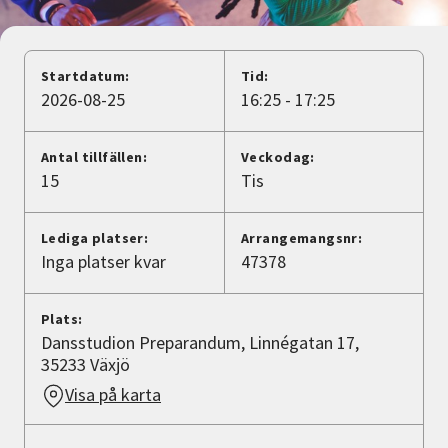
Nyheter
Avdelningar
Startdatum:
Tid:
2026-08-25
16:25 - 17:25
Lyssna
Antal tillfällen:
Veckodag:
15
Tis
Lediga platser:
Arrangemangsnr:
Inga platser kvar
47378
Plats:
Dansstudion Preparandum, Linnégatan 17,
35233 Växjö
Visa på karta