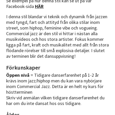
Se exempel på hur denna stil kan se ut på vår
Facebook-sida
HÄR
I denna stil blandar vi teknik och dynamik från jazzen
med tyngd, fart och attityd från olika stilar inom
street, som hiphop, feminine vibe och vogueing.
Commercial jazz är den stil vi hittar i nästan alla
musikvideos och hos stora artister. Fokus kommer
ligga på fart, kraft och musikalitet med allt från stora
flödande rörelser till små explosiva detaljer. I slutet
av terminen blir det dansuppvisning!
Förkunskaper
Öppen nivå
= Tidigare danserfarenhet på 1-2 år
krävs inom jazz/hiphop men du kan vara nybörjare
inom Commercial Jazz. Detta är en helt ny kurs för
höstterminen
Skriv vid anmälan vilken tidigare danserfarenhet du
har om du inte dansat hos oss tidigare.
Ålder