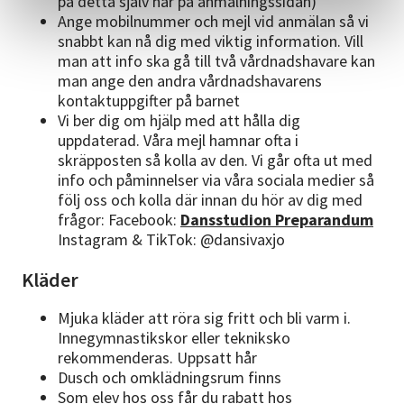
på detta själv här på anmälningssidan)
Ange mobilnummer och mejl vid anmälan så vi
snabbt kan nå dig med viktig information. Vill
man att info ska gå till två vårdnadshavare kan
man ange den andra vårdnadshavarens
kontaktuppgifter på barnet
Vi ber dig om hjälp med att hålla dig
uppdaterad. Våra mejl hamnar ofta i
skräpposten så kolla av den. Vi går ofta ut med
info och påminnelser via våra sociala medier så
följ oss och kolla där innan du hör av dig med
frågor: Facebook:
Dansstudion Preparandum
Instagram & TikTok: @dansivaxjo
Kläder
Mjuka kläder att röra sig fritt och bli varm i.
Innegymnastikskor eller tekniksko
rekommenderas. Uppsatt hår
Dusch och omklädningsrum finns
Som elev hos oss får du rabatt hos