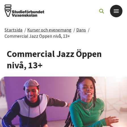
Startsida
/
Kurser och evenemang
/
Dans
/
Det här gör vi
Commercial Jazz Öppen nivå, 13+
För dig som
Commercial Jazz Öppen
nivå, 13+
Sök kurser och evenemang
Om SV
Starta studiecirkel
Cirkelledare