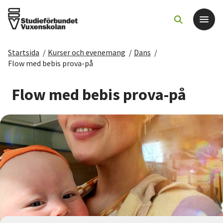
Startsida
/
Kurser och evenemang
/
Dans
/
Det här gör vi
Flow med bebis prova-på
För dig som
Flow med bebis prova-på
Sök kurser och evenemang
Om SV
Starta studiecirkel
Cirkelledare