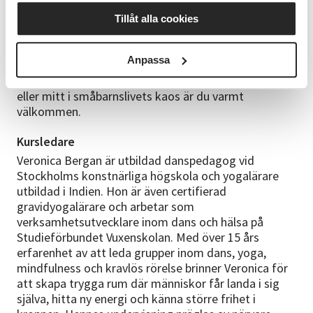
0–12 månader. Bebis kan vara i sjal eller sele, men det
Tillåt alla cookies
går också bra att hålla bebis eller låta hen ligga på en
filt en stund när det passar.
Anpassa
Du behöver ingen tidigare erfarenhet av dans eller
yoga. Oavsett om du känner dig stark, trött, pigg
eller mitt i småbarnslivets kaos är du varmt
välkommen.
Kursledare
Veronica Bergan är utbildad danspedagog vid
Stockholms konstnärliga högskola och yogalärare
utbildad i Indien. Hon är även certifierad
gravidyogalärare och arbetar som
verksamhetsutvecklare inom dans och hälsa på
Studieförbundet Vuxenskolan. Med över 15 års
erfarenhet av att leda grupper inom dans, yoga,
mindfulness och kravlös rörelse brinner Veronica för
att skapa trygga rum där människor får landa i sig
själva, hitta ny energi och känna större frihet i