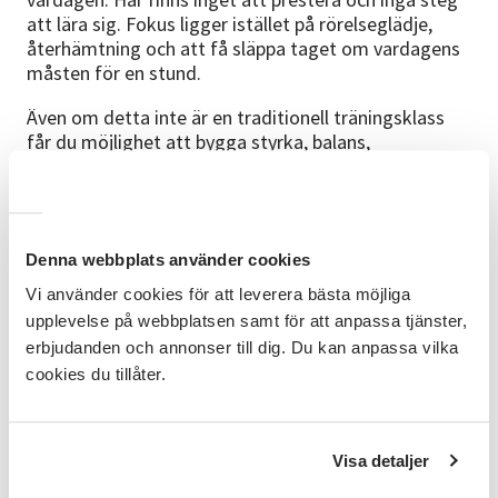
att lära sig. Fokus ligger istället på rörelseglädje,
återhämtning och att få släppa taget om vardagens
måsten för en stund.
Även om detta inte är en traditionell träningsklass
får du möjlighet att bygga styrka, balans,
kroppskännedom och stabilitet genom lekfull och
funktionell rörelse anpassad för livet som
småbarnsförälder. Allt sker i ett mjukt och tillåtande
tempo där både du och din bebis får vara precis som
Denna webbplats använder cookies
ni är.
Vi använder cookies för att leverera bästa möjliga
Flow med Bebis handlar lika mycket om gemenskap
upplevelse på webbplatsen samt för att anpassa tjänster,
som rörelse. Här får du träffa andra föräldralediga,
erbjudanden och annonser till dig. Du kan anpassa vilka
dela erfarenheter och skapa nya kontakter samtidigt
cookies du tillåter.
som du ger dig själv en stund av återhämtning, musik
och rörelse.
För vem?
Visa detaljer
Kursen riktar sig till föräldralediga med bebis mellan