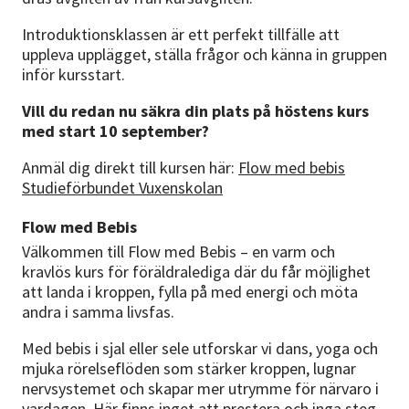
Introduktionsklassen är ett perfekt tillfälle att
uppleva upplägget, ställa frågor och känna in gruppen
inför kursstart.
Vill du redan nu säkra din plats på höstens kurs
med start 10 september?
Anmäl dig direkt till kursen här:
Flow med bebis
Studieförbundet Vuxenskolan
Flow med Bebis
Välkommen till Flow med Bebis – en varm och
kravlös kurs för föräldralediga där du får möjlighet
att landa i kroppen, fylla på med energi och möta
andra i samma livsfas.
Med bebis i sjal eller sele utforskar vi dans, yoga och
mjuka rörelseflöden som stärker kroppen, lugnar
nervsystemet och skapar mer utrymme för närvaro i
vardagen. Här finns inget att prestera och inga steg