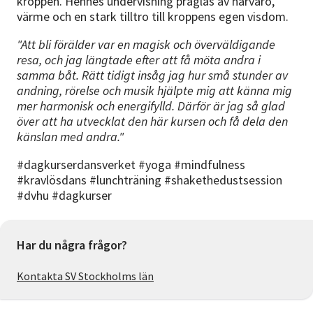
kroppen. Hennes undervisning präglas av närvaro,
värme och en stark tilltro till kroppens egen visdom.
"Att bli förälder var en magisk och överväldigande
resa, och jag längtade efter att få möta andra i
samma båt. Rätt tidigt insåg jag hur små stunder av
andning, rörelse och musik hjälpte mig att känna mig
mer harmonisk och energifylld. Därför är jag så glad
över att ha utvecklat den här kursen och få dela den
känslan med andra."
#dagkurserdansverket #yoga #mindfulness
#kravlösdans #lunchträning #shakethedustsession
#dvhu #dagkurser
Har du några frågor?
Kontakta SV Stockholms län