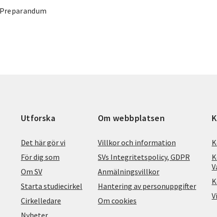
n Preparandum
Utforska
Om webbplatsen
K
Det här gör vi
Villkor och information
K
För dig som
SVs Integritetspolicy, GDPR
K
V
Om SV
Anmälningsvillkor
K
Starta studiecirkel
Hantering av personuppgifter
V
Cirkelledare
Om cookies
Nyheter