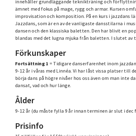
innehåller grundläggande teknikträning och förflyttnin
ämnet med fokus på mage, rygg och armar. Kursen omfat
improvisation och komposition. På en kurs i jazzdans lär 
Jazzdans, som är en av de vanligaste dansstilarna i mus
dansen och den klassiska baletten. Den har blivit en pop
blandas med det lugna mjuka från baletten. I slutet av 
Förkunskaper
Fortsättning 1
= Tidigare danserfarenhet inom jazzdan
9-12 år i våras med Linnéa. Vi har låst vissa platser til
börja dans på högre nivåer hos oss även om man inte dan
dansat, vad och hur länge.
Ålder
9-12 år (du måste fylla 9 år innan terminen är slut i dec 
Prisinfo