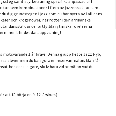
gssteg samt styrketräning specifikt anpassad till
tar även kombinationer i flera av jazzens stilar samt
du dig grundstegen i jazz som du har nytta av i all dans.
ikaler och krogshower, har rötter i den afrikanska
ulär dansstil där de fartfyllda rytmiska rörelserna
terminen blir det dansuppvisning!
s motsvarande 1 år krävs. Denna grupp hette Jazz Nyb,
l dessa elever men du kan göra en reservanmälan. Man får
sat hos oss tidigare, skriv bara vid anmälan vad du
för att få börja en 9-12-årskurs)