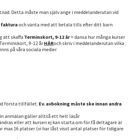
stnad. Detta måste man själv ange i meddelanderutan vid
d faktura
och vänta med att betala tills efter ditt barn
g att skaffa
Terminskort, 9-12 år
= dansa hur många kurser
r Terminskort, 9-12 år
HÄR
och skriv i meddelanderutan vilka
finns på våra sociala medier
 första tillfället.
Ev. avbokning måste ske innan andra
in anmälan gäller alltså ett helt läsår
dras eller att kursen ej kan starta om för få deltagare är
r max 16 platser (vi har låst visst antal platser för tidigare