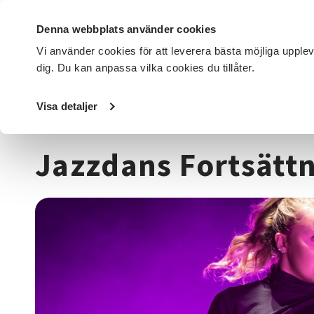
Denna webbplats använder cookies
Vi använder cookies för att leverera bästa möjliga upple
dig. Du kan anpassa vilka cookies du tillåter.
DET HÄR GÖR VI
FÖR DIG SOM
SÖK KURSER OCH EVENE
Visa detaljer
Startsida
/
Kurser och evenemang
/
Dans
/
Jazzdans Fort
Jazzdans Fortsättn