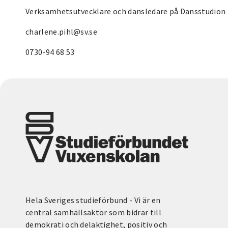
Verksamhetsutvecklare och dansledare på Dansstudio
charlene.pihl@sv.se
0730-94 68 53
Hela Sveriges studieförbund - Vi är en
central samhällsaktör som bidrar till
demokrati och delaktighet, positiv och