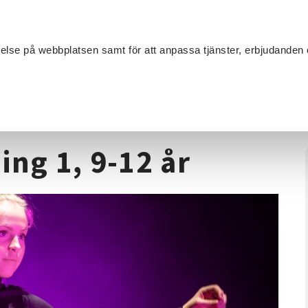
Sök
velse på webbplatsen samt för att anpassa tjänster, erbjudanden 
Om SV
Sta
MANG
sättning 1, 9-12 år
ing 1, 9-12 år