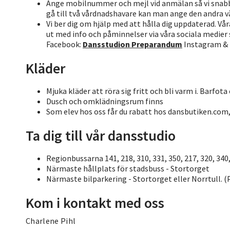
Ange mobilnummer och mejl vid anmälan så vi snabbt 
gå till två vårdnadshavare kan man ange den andra 
Vi ber dig om hjälp med att hålla dig uppdaterad. Vår
ut med info och påminnelser via våra sociala medier s
Facebook:
Dansstudion Preparandum
Instagram & 
Kläder
Mjuka kläder att röra sig fritt och bli varm i. Barf
Dusch och omklädningsrum finns
Som elev hos oss får du rabatt hos dansbutiken.com
Ta dig till vår dansstudio
Regionbussarna 141, 218, 310, 331, 350, 217, 320, 34
Närmaste hållplats för stadsbuss - Stortorget
Närmaste bilparkering - Stortorget eller Norrtull. 
Kom i kontakt med oss
Charlene Pihl