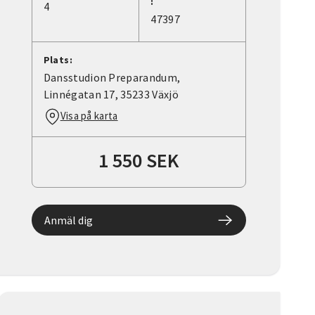
:
4
47397
Plats:
Dansstudion Preparandum,
Linnégatan 17, 35233 Växjö
Visa på karta
1 550 SEK
Anmäl dig