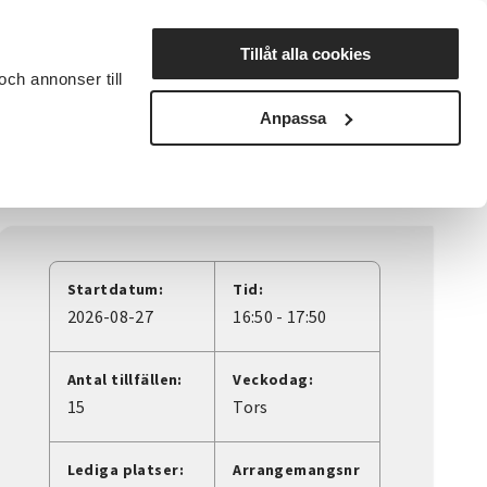
Lyssna
Tillåt alla cookies
och annonser till
rta studiecirkel
Cirkelledare
Nyheter
Avdelningar
Anpassa
Startdatum:
Tid:
2026-08-27
16:50 - 17:50
Antal tillfällen:
Veckodag:
15
Tors
Lediga platser:
Arrangemangsnr