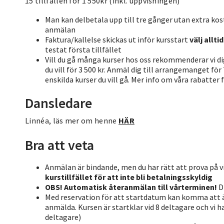
15 tillfällen för 1 550kr (inkl. uppvisningen)
Man kan delbetala upp till tre gånger utan extra ko
anmälan
Faktura/kallelse skickas ut inför kursstart
välj allti
testat första tillfället
Vill du gå många kurser hos oss rekommenderar vi di
du vill för 3 500 kr. Anmäl dig till arrangemanget fö
enskilda kurser du vill gå. Mer info om våra rabatter 
Dansledare
Linnéa, läs mer om henne
HÄR
Bra att veta
Anmälan är bindande, men du har rätt att prova på vid
kurstillfället för att inte bli betalningsskyldig
OBS! Automatisk återanmälan till vårterminen!
D
Med reservation för att startdatum kan komma att än
anmälda. Kursen är startklar vid 8 deltagare och vi ha
deltagare)