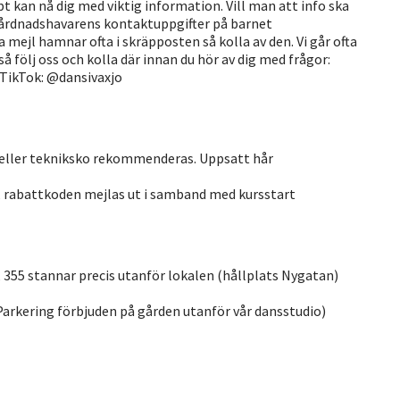
kan nå dig med viktig information. Vill man att info ska
vårdnadshavarens kontaktuppgifter på barnet
a mejl hamnar ofta i skräpposten så kolla av den. Vi går ofta
å följ oss och kolla där innan du hör av dig med frågor:
TikTok: @dansivaxjo
ota eller tekniksko rekommenderas. Uppsatt hår
, rabattkoden mejlas ut i samband med kursstart
0, 355 stannar precis utanför lokalen (hållplats Nygatan)
(Parkering förbjuden på gården utanför vår dansstudio)