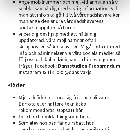
Ange mobilnummer och mejl vid anmälan så vi
snabbt kan nå dig med viktig information. Vill
man att info ska gå till två vårdnadshavare kan
man ange den andra vårdnadshavarens
kontaktuppgifter på barnet
Vi ber dig om hjälp med att hålla dig
uppdaterad. Våra mejl hamnar ofta i
skräpposten så kolla av den. Vi går ofta ut med
info och påminnelser via våra sociala medier så
följ oss och kolla där innan du hör av dig med
frågor: Facebook:
Dansstudion Preparandum
Instagram & TikTok: @dansivaxjo
Kläder
Mjuka kläder att röra sig fritt och bli varm i.
Barfota eller nättare tekniksko
rekommenderas. Uppsatt hår
Dusch och omklädningsrum finns
Som elev hos oss får du rabatt hos
dansbutiken.com, rabattkoden mejlas ut i