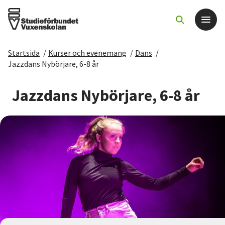
Startsida
/
Kurser och evenemang
/
Dans
/
Det här gör vi
Jazzdans Nybörjare, 6-8 år
För dig som
Jazzdans Nybörjare, 6-8 år
Sök kurser och evenemang
Om SV
Starta studiecirkel
Cirkelledare