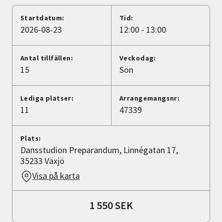
Nyheter
Startdatum:
Tid:
2026-08-23
12:00 - 13:00
Avdelningar
Antal tillfällen:
Veckodag:
15
Sön
Lyssna
Lediga platser:
Arrangemangsnr:
11
47339
Plats:
Dansstudion Preparandum, Linnégatan 17,
35233 Växjö
Visa på karta
1 550 SEK