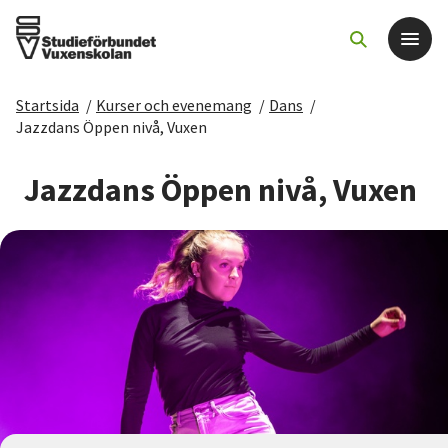
Startsida
/
Kurser och evenemang
/
Dans
/
Det här gör vi
Jazzdans Öppen nivå, Vuxen
För dig som
Jazzdans Öppen nivå, Vuxen
Sök kurser och evenemang
Om SV
Starta studiecirkel
Cirkelledare