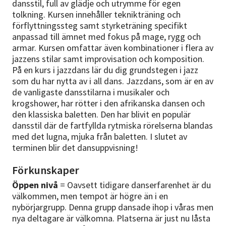
dansstil, full av glädje och utrymme för egen
tolkning. Kursen innehåller teknikträning och
förflyttningssteg samt styrketräning specifikt
anpassad till ämnet med fokus på mage, rygg och
armar. Kursen omfattar även kombinationer i flera av
jazzens stilar samt improvisation och komposition.
På en kurs i jazzdans lär du dig grundstegen i jazz
som du har nytta av i all dans. Jazzdans, som är en av
de vanligaste dansstilarna i musikaler och
krogshower, har rötter i den afrikanska dansen och
den klassiska baletten. Den har blivit en populär
dansstil där de fartfyllda rytmiska rörelserna blandas
med det lugna, mjuka från baletten. I slutet av
terminen blir det dansuppvisning!
Förkunskaper
Öppen nivå
= Oavsett tidigare danserfarenhet är du
välkommen, men tempot är högre än i en
nybörjargrupp. Denna grupp dansade ihop i våras men
nya deltagare är välkomna. Platserna är just nu låsta