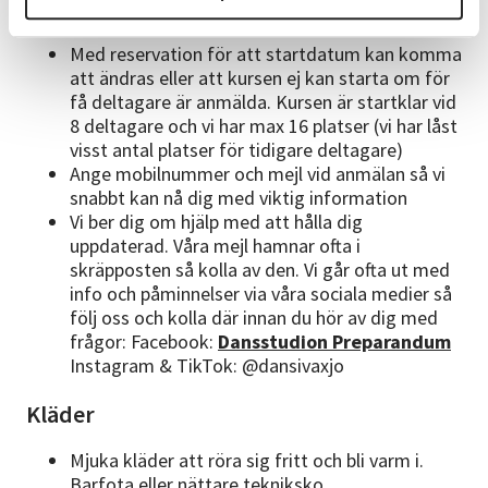
vårterminen!
Din anmälan gäller alltså ett helt
läsår
Med reservation för att startdatum kan komma
att ändras eller att kursen ej kan starta om för
få deltagare är anmälda. Kursen är startklar vid
8 deltagare och vi har max 16 platser (vi har låst
visst antal platser för tidigare deltagare)
Ange mobilnummer och mejl vid anmälan så vi
snabbt kan nå dig med viktig information
Vi ber dig om hjälp med att hålla dig
uppdaterad. Våra mejl hamnar ofta i
skräpposten så kolla av den. Vi går ofta ut med
info och påminnelser via våra sociala medier så
följ oss och kolla där innan du hör av dig med
frågor: Facebook:
Dansstudion Preparandum
Instagram & TikTok: @dansivaxjo
Kläder
Mjuka kläder att röra sig fritt och bli varm i.
Barfota eller nättare tekniksko