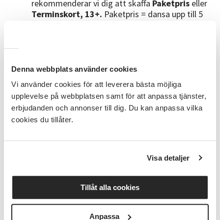
rekommenderar vi dig att skaffa
Paketpris
eller
Terminskort, 13+.
Paketpris = dansa upp till 5
kurser för 4 350kr. Terminskort = dansa hur
många kurser du vill för 4 850 kr. Anmäl dig till
arrangemanget för Paketpris
HÄR
eller
Terminskort, 13+
HÄR
och skriv i
meddelanderutan vilka enskilda kurser du vill
Denna webbplats använder cookies
gå. Mer info om våra rabatter finns på våra
Vi använder cookies för att leverera bästa möjliga
sociala medier
upplevelse på webbplatsen samt för att anpassa tjänster,
erbjudanden och annonser till dig. Du kan anpassa vilka
Dansledare
cookies du tillåter.
Marijana. Läs mer om henne
HÄR
Bra att veta
Visa detaljer
Anmälan är bindande, men du har rätt att prova
på vid första tillfället.
Ev. avbokning måste
Tillåt alla cookies
ske innan andra kurstillfället för att inte bli
betalningsskyldig
OBS! Automatisk återanmälan till
Anpassa