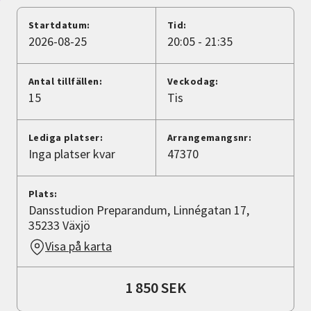
Nyheter
Startdatum:
Tid:
2026-08-25
20:05 - 21:35
Avdelningar
Antal tillfällen:
Veckodag:
15
Tis
Lyssna
Lediga platser:
Arrangemangsnr:
Inga platser kvar
47370
Plats:
Dansstudion Preparandum, Linnégatan 17,
35233 Växjö
Visa på karta
1 850 SEK