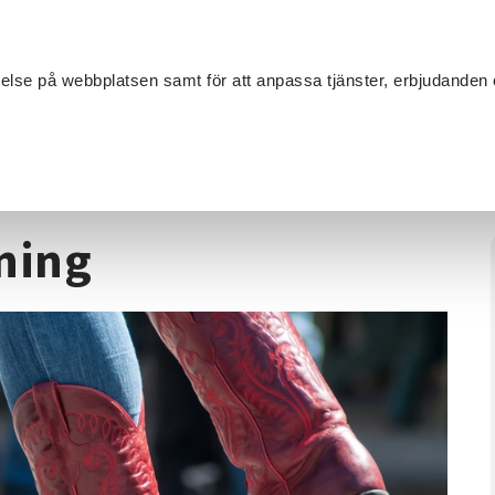
Sök
velse på webbplatsen samt för att anpassa tjänster, erbjudanden 
Om SV
Sta
MANG
rtsättning
ning