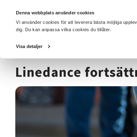
Denna webbplats använder cookies
Vi använder cookies för att leverera bästa möjliga upple
dig. Du kan anpassa vilka cookies du tillåter.
DET HÄR GÖR VI
FÖR DIG SOM
SÖK KURSER OCH EVENE
Visa detaljer
Startsida
/
Kurser och evenemang
/
Dans
/
Linedance fo
Linedance fortsätt