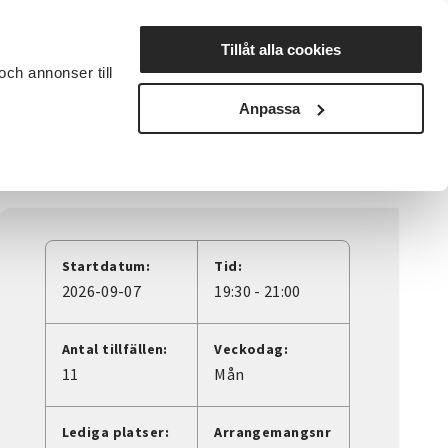
Lyssna
Tillåt alla cookies
och annonser till
rta studiecirkel
Cirkelledare
Nyheter
Avdelningar
Anpassa
Startdatum:
Tid:
2026-09-07
19:30 - 21:00
Antal tillfällen:
Veckodag:
11
Mån
Lediga platser:
Arrangemangsnr