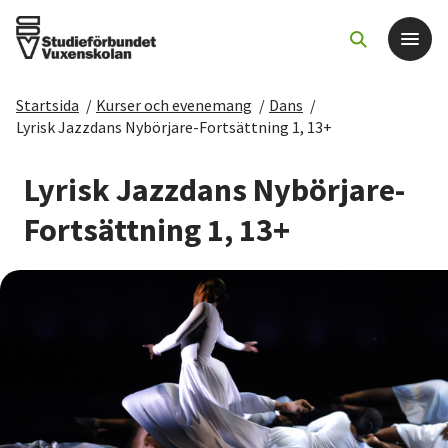
Startsida
/
Kurser och evenemang
/
Dans
/
Det här gör vi
Lyrisk Jazzdans Nybörjare-Fortsättning 1, 13+
För dig som
Lyrisk Jazzdans Nybörjare-
Fortsättning 1, 13+
Sök kurser och evenemang
Om SV
Starta studiecirkel
Cirkelledare