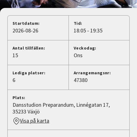
Nyheter
Avdelningar
Startdatum:
Tid:
2026-08-26
18:05 - 19:35
Lyssna
Antal tillfällen:
Veckodag:
15
Ons
Lediga platser:
Arrangemangsnr:
6
47380
Plats:
Dansstudion Preparandum, Linnégatan 17,
35233 Växjö
Visa på karta