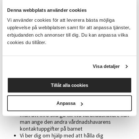
Bra att veta
Denna webbplats använder cookies
Anmälan är bindande, men du har rätt att prova
Vi använder cookies för att leverera bästa möjliga
på vid första tillfället.
Ev. avbokning måste
upplevelse på webbplatsen samt för att anpassa tjänster,
ske innan andra kurstillfället för att inte bli
erbjudanden och annonser till dig. Du kan anpassa vilka
betalningsskyldig
cookies du tillåter.
OBS! Automatisk återanmälan till
vårterminen!
Din anmälan gäller alltså ett helt
läsår
Visa detaljer
Med reservation för att startdatum kan komma
att ändras eller att kursen ej kan starta om för
få deltagare är anmälda. Kursen är startklar vid
Tillåt alla cookies
8 deltagare och vi har max 16 platser (håll koll
på detta själv här på denna anmälningssida)
Ange mobilnummer och mejl vid anmälan så vi
Anpassa
snabbt kan nå dig med viktig information. Vill
man att info ska gå till två vårdnadshavare kan
man ange den andra vårdnadshavarens
kontaktuppgifter på barnet
Vi ber dig om hjälp med att hålla dig