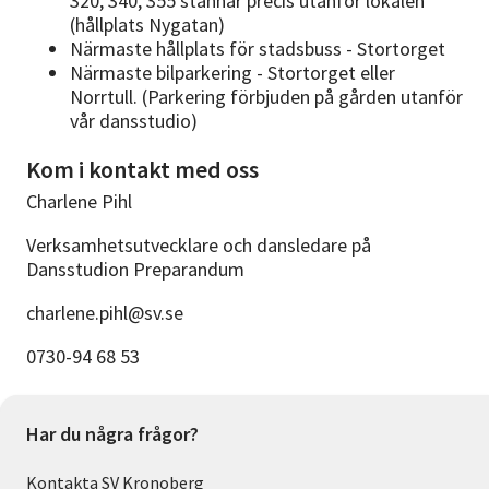
320, 340, 355 stannar precis utanför lokalen
(hållplats Nygatan)
Närmaste hållplats för stadsbuss - Stortorget
Närmaste bilparkering - Stortorget eller
Norrtull. (Parkering förbjuden på gården utanför
vår dansstudio)
Kom i kontakt med oss
Charlene Pihl
Verksamhetsutvecklare och dansledare på
Dansstudion Preparandum
charlene.pihl@sv.se
0730-94 68 53
Har du några frågor?
Kontakta SV Kronoberg