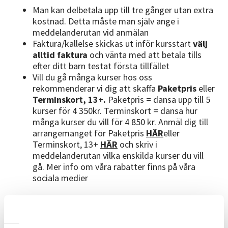
Man kan delbetala upp till tre gånger utan extra
kostnad. Detta måste man själv ange i
meddelanderutan vid anmälan
Faktura/kallelse skickas ut inför kursstart
välj
alltid faktura
och vänta med att betala tills
efter ditt barn testat första tillfället
Vill du gå många kurser hos oss
rekommenderar vi dig att skaffa
Paketpris
eller
Terminskort, 13+.
Paketpris = dansa upp till 5
kurser för 4 350kr. Terminskort = dansa hur
många kurser du vill för 4 850 kr. Anmäl dig till
arrangemanget för Paketpris
HÄR
eller
Terminskort, 13+
HÄR
och skriv i
meddelanderutan vilka enskilda kurser du vill
gå. Mer info om våra rabatter finns på våra
sociala medier
Dansledare
Berta. Läs mer om henne
HÄR