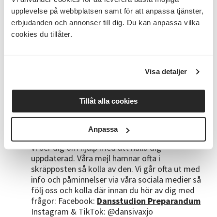
OBS! Automatisk återanmälan till
upplevelse på webbplatsen samt för att anpassa tjänster,
vårterminen!
Din anmälan gäller alltså ett helt
erbjudanden och annonser till dig. Du kan anpassa vilka
läsår
cookies du tillåter.
Med reservation för att startdatum kan komma
att ändras eller att kursen ej kan starta om för
få deltagare är anmälda. Kursen är startklar vid
Visa detaljer
8 deltagare och vi har max 16 platser (håll koll
på detta själv här på anmälningssidan)
Ange mobilnummer och mejl vid anmälan så vi
Tillåt alla cookies
snabbt kan nå dig med viktig information. Vill
man att info ska gå till två vårdnadshavare kan
man ange den andra vårdnadshavarens
Anpassa
kontaktuppgifter på barnet
Vi ber dig om hjälp med att hålla dig
uppdaterad. Våra mejl hamnar ofta i
skräpposten så kolla av den. Vi går ofta ut med
info och påminnelser via våra sociala medier så
följ oss och kolla där innan du hör av dig med
frågor: Facebook:
Dansstudion Preparandum
Instagram & TikTok: @dansivaxjo