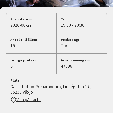
Nyheter
Avdelningar
Startdatum:
Tid:
2026-08-27
19:30 - 20:30
Lyssna
Antal tillfällen:
Veckodag:
15
Tors
Lediga platser:
Arrangemangsnr:
8
47396
Plats:
Dansstudion Preparandum, Linnégatan 17,
35233 Växjö
Visa på karta