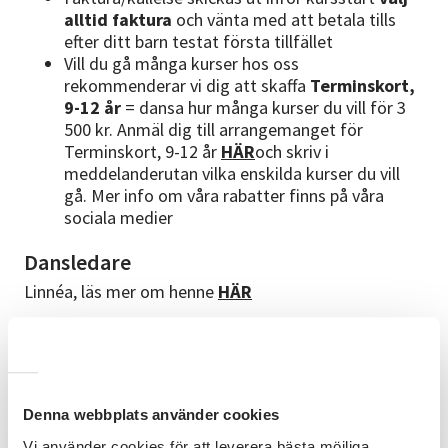
alltid faktura
och vänta med att betala tills
efter ditt barn testat första tillfället
Vill du gå många kurser hos oss
rekommenderar vi dig att skaffa
Terminskort,
9-12 år
= dansa hur många kurser du vill för 3
500 kr. Anmäl dig till arrangemanget för
Terminskort, 9-12 år
HÄR
och skriv i
meddelanderutan vilka enskilda kurser du vill
gå. Mer info om våra rabatter finns på våra
sociala medier
Dansledare
Linnéa, läs mer om henne
HÄR
Bra att veta
Anmälan är bindande, men du har rätt att prova
på vid första tillfället.
Ev. avbokning måste
Denna webbplats använder cookies
ske innan andra kurstillfället för att inte bli
betalningsskyldig
Vi använder cookies för att leverera bästa möjliga