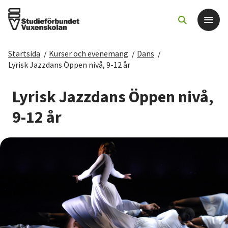
Startsida
/
Kurser och evenemang
/
Dans
/
Det här gör vi
Lyrisk Jazzdans Öppen nivå, 9-12 år
För dig som
Lyrisk Jazzdans Öppen nivå,
9-12 år
Sök kurser och evenemang
Om SV
Starta studiecirkel
Cirkelledare