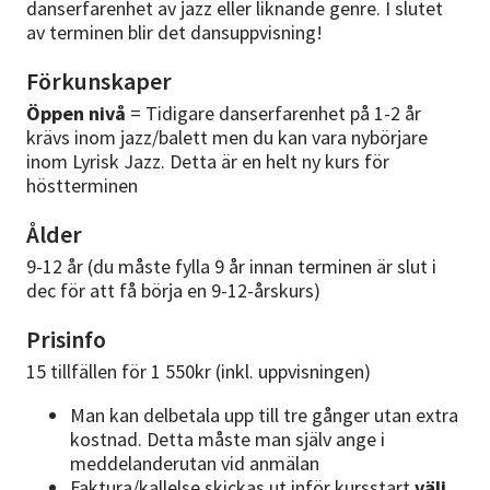
danserfarenhet av jazz eller liknande genre. I slutet
av terminen blir det dansuppvisning!
Förkunskaper
Öppen nivå
= Tidigare danserfarenhet på 1-2 år
krävs inom jazz/balett men du kan vara nybörjare
inom Lyrisk Jazz. Detta är en helt ny kurs för
höstterminen
Ålder
9-12 år (du måste fylla 9 år innan terminen är slut i
dec för att få börja en 9-12-årskurs)
Prisinfo
15 tillfällen för 1 550kr (inkl. uppvisningen)
Man kan delbetala upp till tre gånger utan extra
kostnad. Detta måste man själv ange i
meddelanderutan vid anmälan
Faktura/kallelse skickas ut inför kursstart
välj