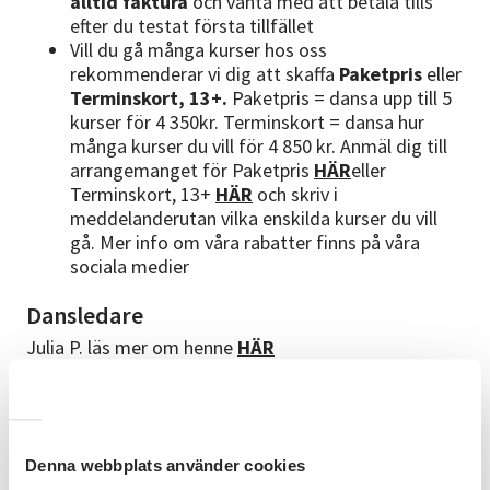
alltid faktura
och vänta med att betala tills
efter du testat första tillfället
Vill du gå många kurser hos oss
rekommenderar vi dig att skaffa
Paketpris
eller
Terminskort, 13+.
Paketpris = dansa upp till 5
kurser för 4 350kr. Terminskort = dansa hur
många kurser du vill för 4 850 kr. Anmäl dig till
arrangemanget för Paketpris
HÄR
eller
Terminskort, 13+
HÄR
och skriv i
meddelanderutan vilka enskilda kurser du vill
gå. Mer info om våra rabatter finns på våra
sociala medier
Dansledare
Julia P. läs mer om henne
HÄR
Julia undervisar på engelska. This course is
mainly given i English
Bra att veta
Denna webbplats använder cookies