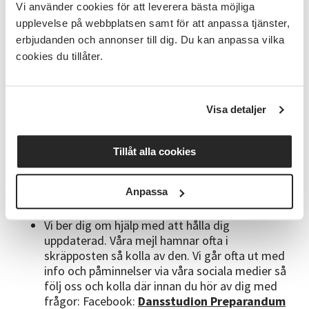
Vi använder cookies för att leverera bästa möjliga
Anmälan är bindande, men du har rätt att prova
upplevelse på webbplatsen samt för att anpassa tjänster,
på vid första tillfället.
Ev. avbokning måste
erbjudanden och annonser till dig. Du kan anpassa vilka
ske innan andra kurstillfället för att inte bli
cookies du tillåter.
betalningsskyldig
OBS! Automatisk återanmälan till
vårterminen!
Din anmälan gäller alltså ett helt
läsår
Visa detaljer
Med reservation för att startdatum kan komma
att ändras eller att kursen ej kan starta om för
få deltagare är anmälda. Kursen är startklar vid
Tillåt alla cookies
8 deltagare och vi har max 16 platser (håll koll
på detta själv här på anmälningssidan)
Anpassa
Ange mobilnummer och mejl vid anmälan så vi
snabbt kan nå dig med viktig information
Vi ber dig om hjälp med att hålla dig
uppdaterad. Våra mejl hamnar ofta i
skräpposten så kolla av den. Vi går ofta ut med
info och påminnelser via våra sociala medier så
följ oss och kolla där innan du hör av dig med
frågor: Facebook:
Dansstudion Preparandum