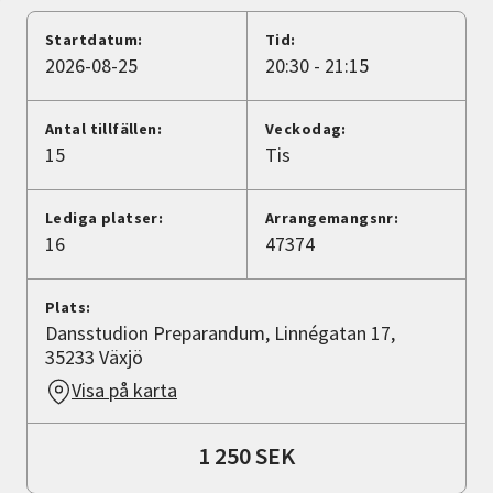
Nyheter
Startdatum:
Tid:
2026-08-25
20:30 - 21:15
Avdelningar
Antal tillfällen:
Veckodag:
15
Tis
Lyssna
Lediga platser:
Arrangemangsnr:
16
47374
Plats:
Dansstudion Preparandum, Linnégatan 17,
35233 Växjö
Visa på karta
1 250 SEK