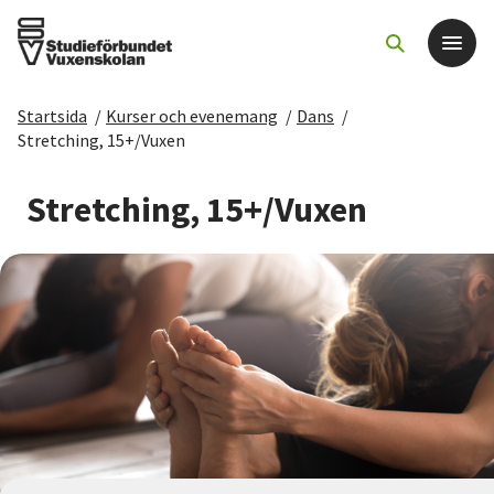
Startsida
/
Kurser och evenemang
/
Dans
/
Det här gör vi
Stretching, 15+/Vuxen
För dig som
Stretching, 15+/Vuxen
Sök kurser och evenemang
Om SV
Starta studiecirkel
Cirkelledare