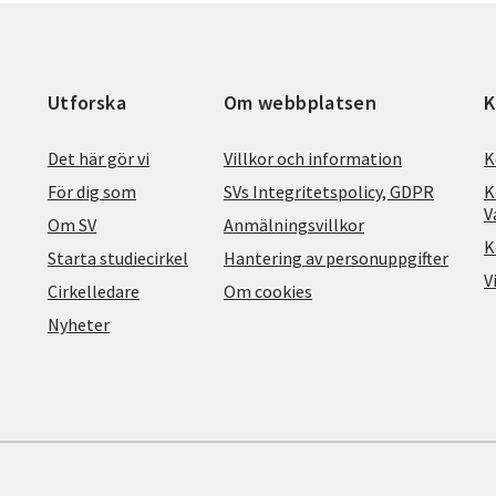
Utforska
Om webbplatsen
K
Det här gör vi
Villkor och information
K
För dig som
SVs Integritetspolicy, GDPR
K
V
Om SV
Anmälningsvillkor
K
Starta studiecirkel
Hantering av personuppgifter
V
Cirkelledare
Om cookies
Nyheter