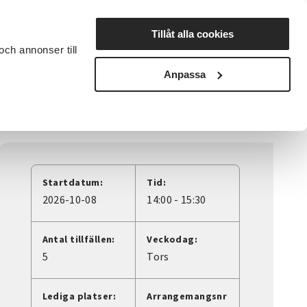
Lyssna
Tillåt alla cookies
och annonser till
rta studiecirkel
Cirkelledare
Nyheter
Avdelningar
Anpassa
Startdatum:
Tid:
2026-10-08
14:00 - 15:30
Antal tillfällen:
Veckodag:
5
Tors
Lediga platser:
Arrangemangsnr