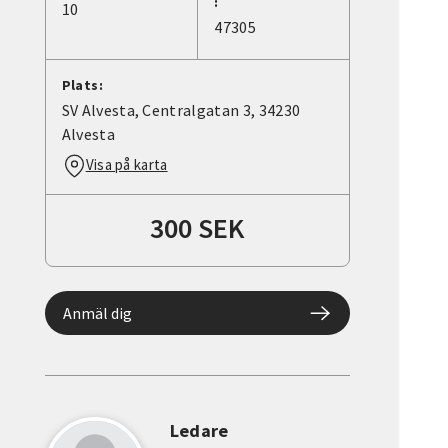
:
10
47305
Plats:
SV Alvesta, Centralgatan 3, 34230
Alvesta
Visa på karta
300 SEK
Anmäl dig
Ledare