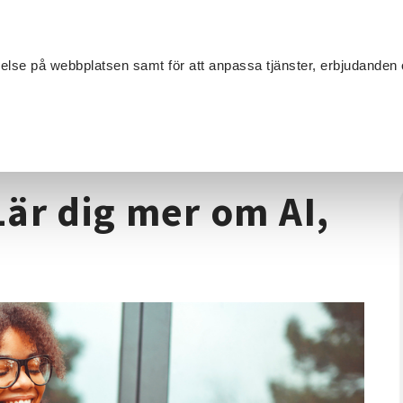
Sök
velse på webbplatsen samt för att anpassa tjänster, erbjudanden 
Om SV
Sta
MANG
nskap är makt: Lär dig mer om AI, Alvesta
är dig mer om AI,