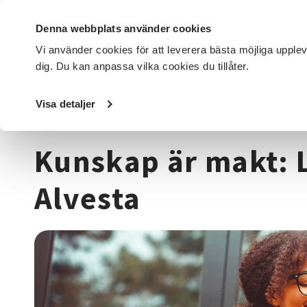
Denna webbplats använder cookies
Vi använder cookies för att leverera bästa möjliga upple
dig. Du kan anpassa vilka cookies du tillåter.
DET HÄR GÖR VI
FÖR DIG SOM
SÖK KURSER OCH EVENE
Visa detaljer
Startsida
/
Kurser och evenemang
/
Data & IT kurser
/
Ku
Kunskap är makt: L
Alvesta