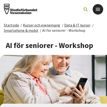
Startsida
/
Kurser och evenemang
/
Data & IT kurser
/
Det här gör vi
Smartphone & mobil
/
AI för seniorer - Workshop
För dig som
AI för seniorer - Workshop
Sök kurser och evenemang
Om SV
Starta studiecirkel
Cirkelledare