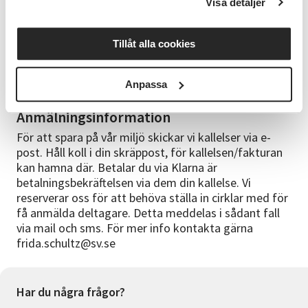
Visa detaljer
känner sig osäkra inför tekniken. Perfekt för den
som vill lära sig utan att behöva kunna programmera
eller ha teknisk bakgrund. Ta med: · Dator, surfplatta
Tillåt alla cookies
eller smartphone (om möjligt) · Glasögon (om du
behöver för att läsa på skärm) · Nyfiken attityd och
Anpassa
viljan att prova nya saker!
Anmälningsinformation
För att spara på vår miljö skickar vi kallelser via e-
post. Håll koll i din skräppost, för kallelsen/fakturan
kan hamna där. Betalar du via Klarna är
betalningsbekräftelsen via dem din kallelse. Vi
reserverar oss för att behöva ställa in cirklar med för
få anmälda deltagare. Detta meddelas i sådant fall
via mail och sms. För mer info kontakta gärna
frida.schultz@sv.se
Har du några frågor?