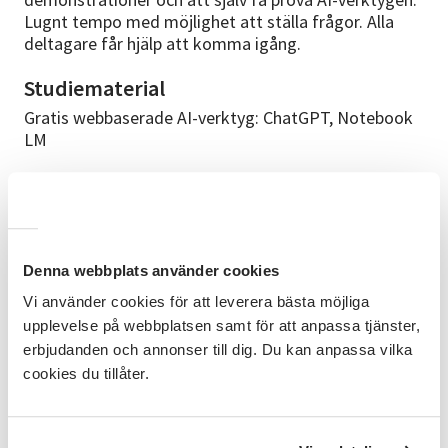
Lugnt tempo med möjlighet att ställa frågor. Alla
deltagare får hjälp att komma igång.
Studiematerial
Gratis webbaserade AI-verktyg: ChatGPT, Notebook
LM
Cirkelledare
Vincent Vitlock - erfaren pedagog med många års
erfarenhet av att undervisa vuxna i digitalteknologi
och AI. Specialiserad på att göra komplexa ämnen
Denna webbplats använder cookies
tillgängliga och praktiska.
Vi använder cookies för att leverera bästa möjliga
Bra att veta
upplevelse på webbplatsen samt för att anpassa tjänster,
erbjudanden och annonser till dig. Du kan anpassa vilka
Du behöver inga förkunskaper för att gå den här
kursen. Grundläggande dator- eller
cookies du tillåter.
surfplattekompetens är användbar (såsom att surfa
på internet och skicka e-post). Kursen riktar sig till
seniorer och äldre vuxna som är nyfikna på AI men