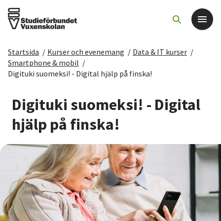
Startsida
/
Kurser och evenemang
/
Data & IT kurser
/
Det här gör vi
Smartphone & mobil
/
Digituki suomeksi! - Digital hjälp på finska!
För dig som
Digituki suomeksi! - Digital
Sök kurser och evenemang
hjälp på finska!
Om SV
Starta studiecirkel
Cirkelledare