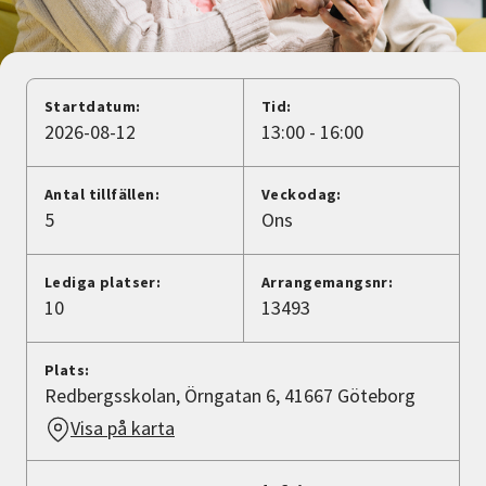
Nyheter
Avdelningar
Startdatum:
Tid:
2026-08-12
13:00 - 16:00
Lyssna
Antal tillfällen:
Veckodag:
5
Ons
Lediga platser:
Arrangemangsnr:
10
13493
Plats:
Redbergsskolan, Örngatan 6, 41667 Göteborg
Visa på karta