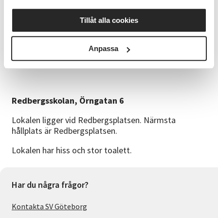
Anmälan:
Tillåt alla cookies
Anne Surakka
annejosu78@gmail.com
, 0707-306369,
Anpassa
Kristoffer Hansson
kristoffer.hansson@sv.se
, 031-
7071825
Redbergsskolan, Örngatan 6
Lokalen ligger vid Redbergsplatsen. Närmsta
hållplats är Redbergsplatsen.
Lokalen har hiss och stor toalett.
Har du några frågor?
Kontakta SV Göteborg