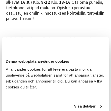
alkavat
16.9.
) Klo.
9-12
Klo.
13-16
Ota oma puhelin,
tietokone tai ipad mukaan. Opiskelu perustuu
osallistujien omiin kiinnostuksen kohteisiin, tarpeisiin
ja tavoitteisiin!
Vill du lära dig använda en smartphone och
dator?
Träffarna är för dig som är äldre och som inte
har lärt dig den digitala samhällets teknik. Du lär dig
också hur du kan titta på och lyssna på finskspråkiga
program, och hur du hittar spännande innehåll från
Denna webbplats använder cookies
Finland och resten av världen.
Vi använder cookies för att leverera bästa möjliga
Vi träffas fem onsdagar och höstens grupper startar
upplevelse på webbplatsen samt för att anpassa tjänster,
12.8
! (De följande två grupperna startar
16.9.
) Kl.
9–
erbjudanden och annonser till dig. Du kan anpassa vilka
12
Kl.
13–16
Ta med din egen telefon, dator eller
cookies du tillåter.
iPad. Studierna utgår från deltagarnas egna
intressen, behov och mål. (
kursen hålls på finska
!)
Visa detaljer