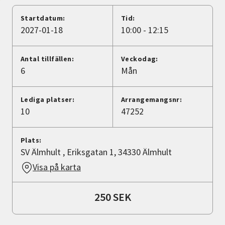
Nyheter
Startdatum:
Tid:
2027-01-18
10:00 - 12:15
Avdelningar
Antal tillfällen:
Veckodag:
6
Mån
Lyssna
Lediga platser:
Arrangemangsnr:
10
47252
Plats:
SV Älmhult , Eriksgatan 1, 34330 Älmhult
Visa på karta
250 SEK