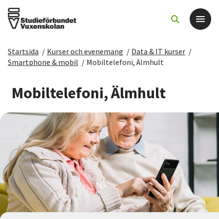
Startsida
/
Kurser och evenemang
/
Data & IT kurser
/
Det här gör vi
Smartphone & mobil
/
Mobiltelefoni, Älmhult
För dig som
Mobiltelefoni, Älmhult
Sök kurser och evenemang
Om SV
Starta studiecirkel
Cirkelledare