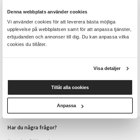
Information
Denna webbplats använder cookies
Vi använder cookies för att leverera bästa möjliga
Kursinnehåll
upplevelse på webbplatsen samt för att anpassa tjänster,
Lär dig mer om användbara funktioner i din
erbjudanden och annonser till dig. Du kan anpassa vilka
mobiltelefon
cookies du tillåter.
Cirkelledare
Johan Mellander
Visa detaljer
Bra att veta
Vi träffas sex måndagar kl. 10.00-12.15, med start 18
Tillåt alla cookies
januari
Medtag din mobiltelefon
Anpassa
Har du några frågor?