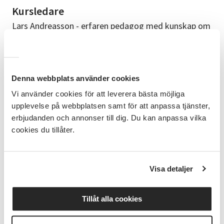
Kursledare
Lars Andreasson - erfaren pedagog med kunskap om
modern teknik.
Info
Du behöver inga förkunskaper för att gå den här
Denna webbplats använder cookies
kursen. Grundläggande dator- eller
Vi använder cookies för att leverera bästa möjliga
surfplattekompetens är användbar (såsom att surfa
på internet och skicka e-post). Kursen riktar sig till
upplevelse på webbplatsen samt för att anpassa tjänster,
deltagare som är nyfikna på AI men känner sig
erbjudanden och annonser till dig. Du kan anpassa vilka
osäkra inför tekniken. Perfekt för den som vill lära
cookies du tillåter.
sig utan att behöva kunna programmera eller ha
teknisk bakgrund. Ta med: Dator, surfplatta eller
dator/Smartphone och en nyfiken attityd och villiga
Visa detaljer
att prova nya saker!
Anmälan
Tillåt alla cookies
För att spara på vår miljö skickar vi kallelser via e-
post. Håll koll i din skräppost, för kallelsen/fakturan