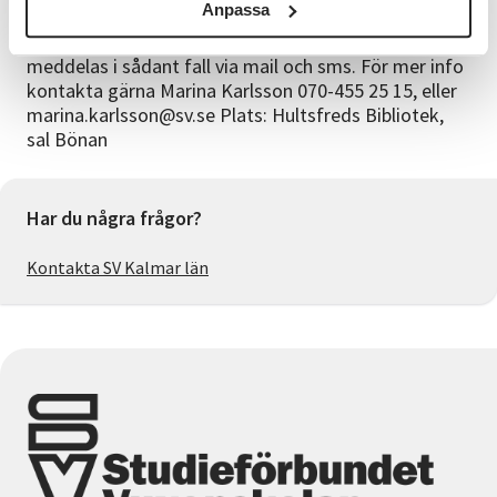
Anpassa
kan hamna där. Vi reserverar oss för att behöva ställa
in cirklar med för få anmälda deltagare. Detta
meddelas i sådant fall via mail och sms. För mer info
kontakta gärna Marina Karlsson 070-455 25 15, eller
marina.karlsson@sv.se Plats: Hultsfreds Bibliotek,
sal Bönan
Har du några frågor?
Kontakta SV Kalmar län