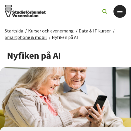
Startsida
/
Kurser och evenemang
/
Data & IT kurser
/
Det här gör vi
Smartphone & mobil
/
Nyfiken på AI
För dig som
Nyfiken på AI
Sök kurser och evenemang
Om SV
Starta studiecirkel
Cirkelledare