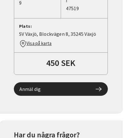
:
9
47519
Plats:
SV Växjö, Blockvägen 8, 35245 Växjö
Visa på karta
450 SEK
Anmäl dig
Har du några frågor?