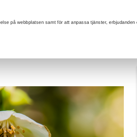
Sök
velse på webbplatsen samt för att anpassa tjänster, erbjudanden 
Om SV
Sta
MANG
Bihälsa