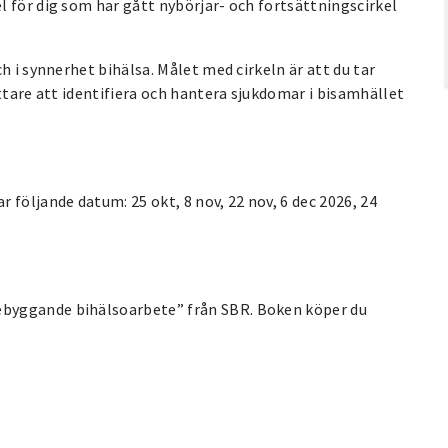
 för dig som har gått nybörjar- och fortsättningscirkel
h i synnerhet bihälsa. Målet med cirkeln är att du tar
ttare att identifiera och hantera sjukdomar i bisamhället
 följande datum: 25 okt, 8 nov, 22 nov, 6 dec 2026, 24
byggande bihälsoarbete” från SBR. Boken köper du