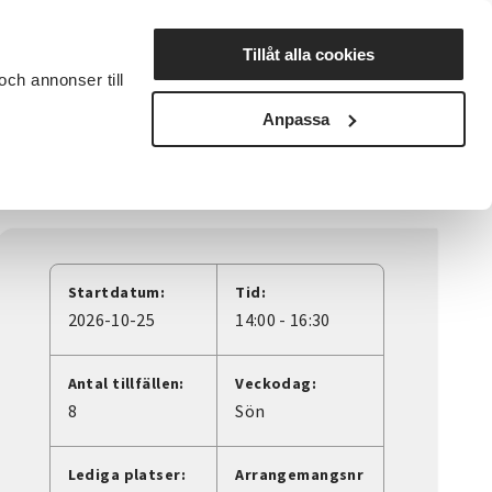
Lyssna
Tillåt alla cookies
och annonser till
rta studiecirkel
Cirkelledare
Nyheter
Avdelningar
Anpassa
Startdatum:
Tid:
2026-10-25
14:00 - 16:30
Antal tillfällen:
Veckodag:
8
Sön
Lediga platser:
Arrangemangsnr