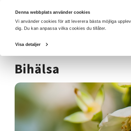
Denna webbplats använder cookies
Vi använder cookies för att leverera bästa möjliga upple
dig. Du kan anpassa vilka cookies du tillåter.
DET HÄR GÖR VI
FÖR DIG SOM
SÖK KURSER OCH EVENE
Visa detaljer
Startsida
/
Kurser och evenemang
/
Djur, natur & miljö
/
Bihälsa