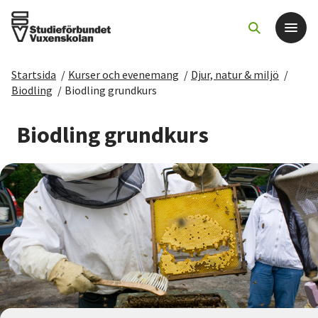
Startsida
/
Kurser och evenemang
/
Djur, natur & miljö
/
Det här gör vi
Biodling
/
Biodling grundkurs
För dig som
Biodling grundkurs
Sök kurser och evenemang
Om SV
Starta studiecirkel
Cirkelledare