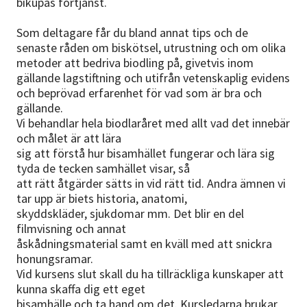
bikupas förtjänst.
Som deltagare får du bland annat tips och de
senaste råden om biskötsel, utrustning och om olika
metoder att bedriva biodling på, givetvis inom
gällande lagstiftning och utifrån vetenskaplig evidens
och beprövad erfarenhet för vad som är bra och
gällande.
Vi behandlar hela biodlaråret med allt vad det innebär
och målet är att lära
sig att förstå hur bisamhället fungerar och lära sig
tyda de tecken samhället visar, så
att rätt åtgärder sätts in vid rätt tid. Andra ämnen vi
tar upp är biets historia, anatomi,
skyddskläder, sjukdomar mm. Det blir en del
filmvisning och annat
åskådningsmaterial samt en kväll med att snickra
honungsramar.
Vid kursens slut skall du ha tillräckliga kunskaper att
kunna skaffa dig ett eget
bisamhälle och ta hand om det. Kursledarna brukar