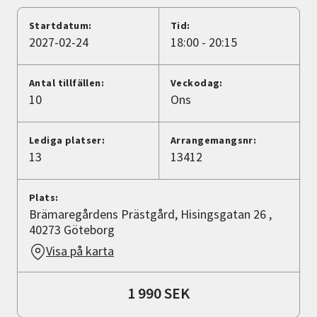
Nyheter
Startdatum:
Tid:
2027-02-24
18:00 - 20:15
Avdelningar
Antal tillfällen:
Veckodag:
10
Ons
Lyssna
Lediga platser:
Arrangemangsnr:
13
13412
Plats:
Brämaregårdens Prästgård, Hisingsgatan 26 ,
40273 Göteborg
Visa på karta
1 990 SEK