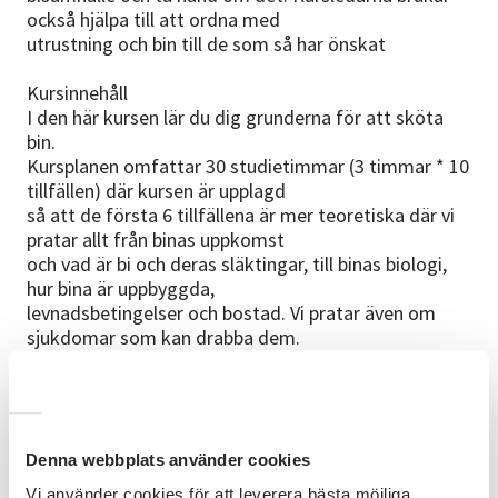
också hjälpa till att ordna med
utrustning och bin till de som så har önskat
Kursinnehåll
I den här kursen lär du dig grunderna för att sköta
bin.
Kursplanen omfattar 30 studietimmar (3 timmar * 10
tillfällen) där kursen är upplagd
så att de första 6 tillfällena är mer teoretiska där vi
pratar allt från binas uppkomst
och vad är bi och deras släktingar, till binas biologi,
hur bina är uppbyggda,
levnadsbetingelser och bostad. Vi pratar även om
sjukdomar som kan drabba dem.
Under dessa kvällar kommer vi att se en del film, och
vi som kursledare kommer
även att presentera en hel del bilder via datorn. Vi
kommer även att förevisa olika
fysiska saker som är kopplat till ämnet som vi pratar
Denna webbplats använder cookies
om.
Vi använder cookies för att leverera bästa möjliga