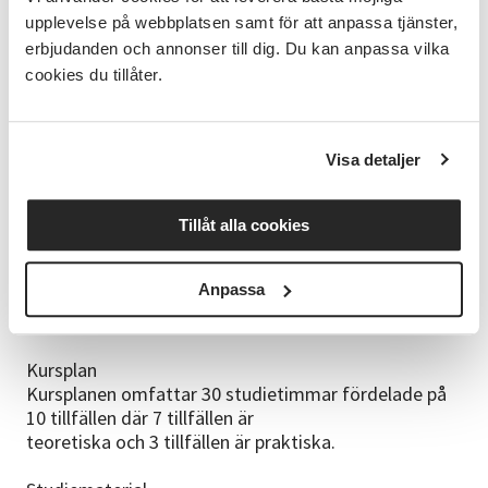
De sista 4 kvällarna är av lite mer praktisk karaktär.
upplevelse på webbplatsen samt för att anpassa tjänster,
En av kvällarna ägnar vi åt olika
erbjudanden och annonser till dig. Du kan anpassa vilka
ramar, vad är bra eller dåligt kring detta, vi snickrar
cookies du tillåter.
även egna ramar.
En kväll ägnas åt vad vi har i bigården, en koll på allt
vi material som vi använder
och på bikupan/bina. De två sista tillfällena jobbar vi
Visa detaljer
med 2 olika typer av bikupor i
miniatyr och med frågor på dessa utifrån hur det kan
se ut i kuporna under ett biår.
Tillåt alla cookies
Det brukar vara mycket roliga kvällar och många
frågor som kommer.
Anpassa
Kursen är ett samarbete mellan Vuxenskolan och
Hisingens biodlarförening.
Kursplan
Kursplanen omfattar 30 studietimmar fördelade på
10 tillfällen där 7 tillfällen är
teoretiska och 3 tillfällen är praktiska.