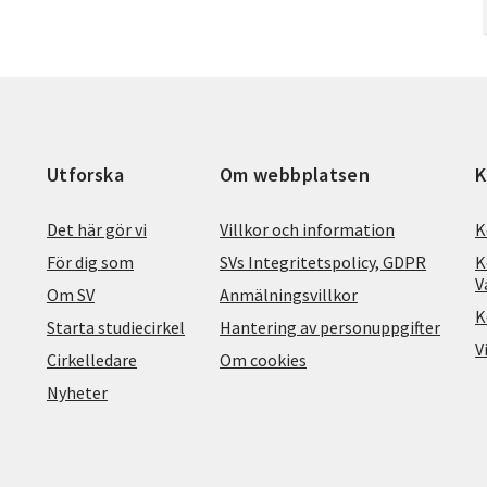
Utforska
Om webbplatsen
K
Det här gör vi
Villkor och information
K
För dig som
SVs Integritetspolicy, GDPR
K
V
Om SV
Anmälningsvillkor
K
Starta studiecirkel
Hantering av personuppgifter
V
Cirkelledare
Om cookies
Nyheter