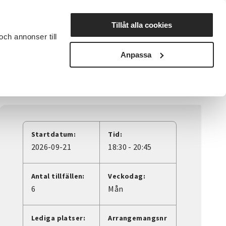
Lyssna
Tillåt alla cookies
och annonser till
rta studiecirkel
Cirkelledare
Nyheter
Avdelningar
Anpassa
Startdatum:
Tid:
2026-09-21
18:30 - 20:45
Antal tillfällen:
Veckodag:
6
Mån
Lediga platser:
Arrangemangsnr