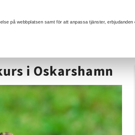
Sök
velse på webbplatsen samt för att anpassa tjänster, erbjudanden 
Om SV
Sta
MANG
Biodling
/
Biodling, nybörjarkurs i Oskarshamn
rkurs i Oskarshamn