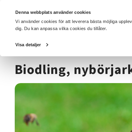
Denna webbplats använder cookies
Vi använder cookies för att leverera bästa möjliga upple
dig. Du kan anpassa vilka cookies du tillåter.
DET HÄR GÖR VI
FÖR DIG SOM
SÖK KURSER OCH EVENE
Visa detaljer
Startsida
/
Kurser och evenemang
/
Djur, natur & miljö
/
Biodling, nybörja