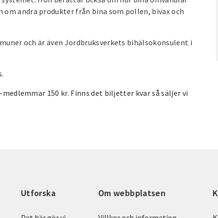
 om andra produkter från bina som pollen, bivax och
ommuner och är även Jordbruksverkets bihälsokonsulent i
s.
-medlemmar 150 kr. Finns det biljetter kvar så säljer vi
Utforska
Om webbplatsen
K
Det här gör vi
Villkor och information
K