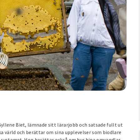
llene Biet, lämnade sitt lärarjobb och satsade fullt ut
ska värld och berättar om sina upplevelser som biodlare
ka systemet. Hon berättar också om hur bina omvandlar