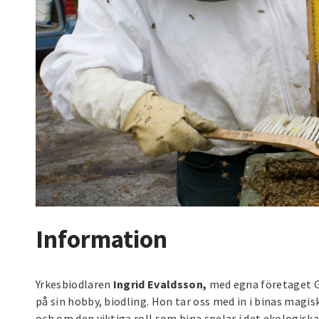
Information
Yrkesbiodlaren
Ingrid Evaldsson,
med egna företaget Gy
på sin hobby, biodling. Hon tar oss med in i binas magi
och om den viktiga roll som bina spelar i det ekologis