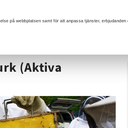
Sök
velse på webbplatsen samt för att anpassa tjänster, erbjudanden 
Om SV
Sta
MANG
Biodling
/
Från blomma till burk (Aktiva Seniorer Lerum)
urk (Aktiva