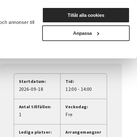
Lyssna
Tillåt alla cookies
och annonser till
rta studiecirkel
Cirkelledare
Nyheter
Avdelningar
Anpassa
Startdatum:
Tid:
2026-09-18
12:00 - 14:00
Antal tillfällen:
Veckodag:
1
Fre
Lediga platser:
Arrangemangsnr