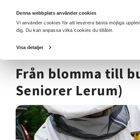
Denna webbplats använder cookies
Vi använder cookies för att leverera bästa möjliga upple
dig. Du kan anpassa vilka cookies du tillåter.
DET HÄR GÖR VI
FÖR DIG SOM
SÖK KURSER OCH EVENE
Visa detaljer
Startsida
/
Kurser och evenemang
/
Djur, natur & miljö
/
Från blomma till b
Seniorer Lerum)