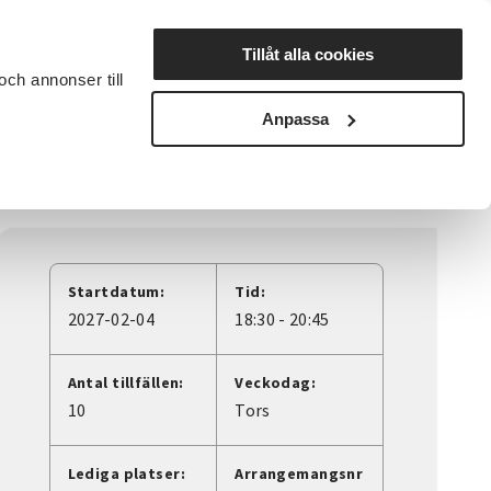
Lyssna
Tillåt alla cookies
och annonser till
rta studiecirkel
Cirkelledare
Nyheter
Avdelningar
Anpassa
Startdatum:
Tid:
2027-02-04
18:30 - 20:45
Antal tillfällen:
Veckodag:
10
Tors
Lediga platser:
Arrangemangsnr