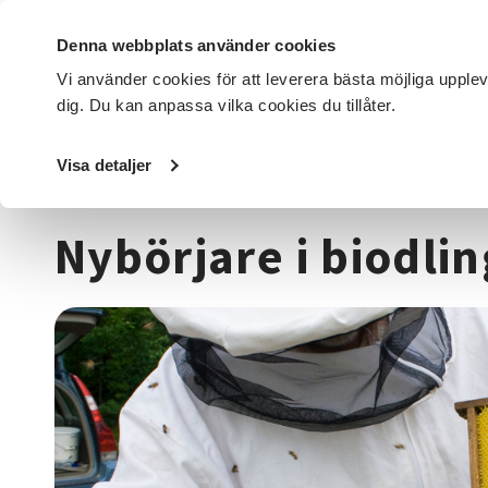
Denna webbplats använder cookies
Vi använder cookies för att leverera bästa möjliga upple
dig. Du kan anpassa vilka cookies du tillåter.
DET HÄR GÖR VI
FÖR DIG SOM
SÖK KURSER OCH EVENE
Visa detaljer
Startsida
/
Kurser och evenemang
/
Djur, natur & miljö
/
Nybörjare i biodlin