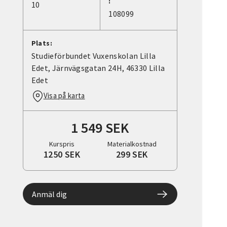
:
10
108099
Plats:
Studieförbundet Vuxenskolan Lilla
Edet, Järnvägsgatan 24H, 46330 Lilla
Edet
Visa på karta
1 549 SEK
Kurspris
Materialkostnad
1250 SEK
299 SEK
Anmäl dig