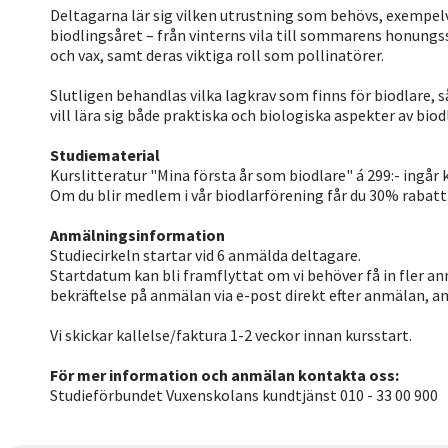
Deltagarna lär sig vilken utrustning som behövs, exempelvi
biodlingsåret – från vinterns vila till sommarens honung
och vax, samt deras viktiga roll som pollinatörer.
Slutligen behandlas vilka lagkrav som finns för biodlare,
vill lära sig både praktiska och biologiska aspekter av biod
Studiematerial
Kurslitteratur "Mina första år som biodlare" á 299:- ingår 
Om du blir medlem i vår biodlarförening får du 30% rabatt p
Anmälningsinformation
Studiecirkeln startar vid 6 anmälda deltagare.
Startdatum kan bli framflyttat om vi behöver få in fler an
bekräftelse på anmälan via e-post direkt efter anmälan, an
Vi skickar kallelse/faktura 1-2 veckor innan kursstart.
För mer information och anmälan kontakta oss:
Studieförbundet Vuxenskolans kundtjänst 010 - 33 00 900