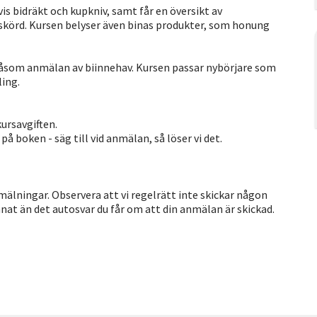
s bidräkt och kupkniv, samt får en översikt av
sskörd. Kursen belyser även binas produkter, som honung
 såsom anmälan av biinnehav. Kursen passar nybörjare som
ling.
kursavgiften.
å boken - säg till vid anmälan, så löser vi det.
mälningar. Observera att vi regelrätt inte skickar någon
nat än det autosvar du får om att din anmälan är skickad.