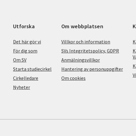
Utforska
Om webbplatsen
K
Det här gör vi
Villkor och information
K
För dig som
SVs Integritetspolicy, GDPR
K
V
Om SV
Anmälningsvillkor
K
Starta studiecirkel
Hantering av personuppgifter
V
Cirkelledare
Om cookies
Nyheter