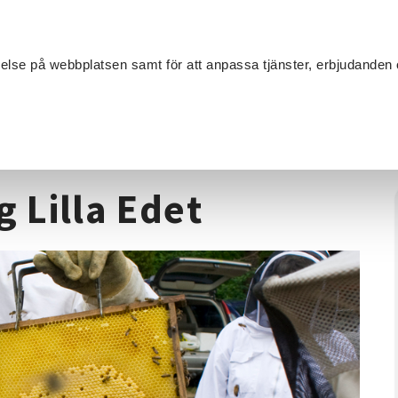
Sök
velse på webbplatsen samt för att anpassa tjänster, erbjudanden 
Om SV
Sta
MANG
Biodling
/
Nybörjare i biodling Lilla Edet
g Lilla Edet