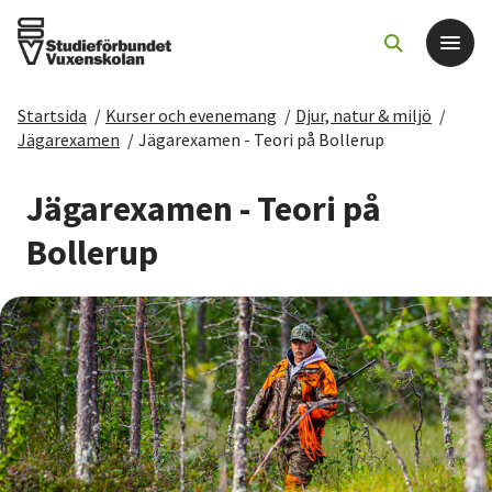
Startsida
/
Kurser och evenemang
/
Djur, natur & miljö
/
Det här gör vi
Jägarexamen
/
Jägarexamen - Teori på Bollerup
För dig som
Jägarexamen - Teori på
Bollerup
Sök kurser och evenemang
Om SV
Starta studiecirkel
Cirkelledare