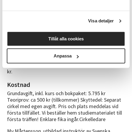
jagarregistret.naturvardsverket.se där du logga in
med BankID. Ett godkänt teoriprov är giltigt utan
tidsbegränsning. Om du har läs- och skrivsvårigheter
Visa detaljer
eller begränsade kunskaper i svenska språket, finns
möjlighet till viss anpassning. Meddela cirkelledaren
om behov finns i god tid före provtillfället. (Vi
Tillåt alla cookies
reserverar oss för ev höjning av provkostnad)
Studiematerial
Anpassa
Jägarskolan, Svenska Jägarförbundets bokpaket 995
kr.
Kostnad
Grundavgift, inkl. kurs och bokpaket: 5.795 kr
Teoriprov: ca 500 kr (tillkommer) Skyttedel: Separat
cirkel med egen avgift. Pris och plats meddelas vid
första tillfället. Vi beställer hem studiematerialet till
första träffen! Enklare fika ingår.Cirkelledare
My Mårtensson, utbildad instruktör av Svenska