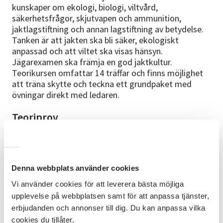
kunskaper om ekologi, biologi, viltvård,
säkerhetsfrågor, skjutvapen och ammunition,
jaktlagstiftning och annan lagstiftning av betydelse.
Tanken är att jakten ska bli säker, ekologiskt
anpassad och att viltet ska visas hänsyn.
Jägarexamen ska främja en god jaktkultur.
Teorikursen omfattar 14 träffar och finns möjlighet
att träna skytte och teckna ett grundpaket med
övningar direkt med ledaren.
Teoriprov
Efter avslutad teoricirkel erbjuds deltagarna att
skriva teoriprov. Provet består av 70 flervalsfrågor
som ska besvaras på 60 minuter och för att bli
godkänd krävs minst 60 rätt. Provkostnad 500 kr.
Denna webbplats använder cookies
Provet genomförs digitalt på surfplatta eller mobil.
Vi använder cookies för att leverera bästa möjliga
Ladda ner appen "Teoriprov för jägarexamen" i App
upplevelse på webbplatsen samt för att anpassa tjänster,
Store eller Google Play före provtillfället och
kontrollera att det fungerar. WiFi finns i provlokalen.
erbjudanden och annonser till dig. Du kan anpassa vilka
När provet är godkänt registreras det på
cookies du tillåter.