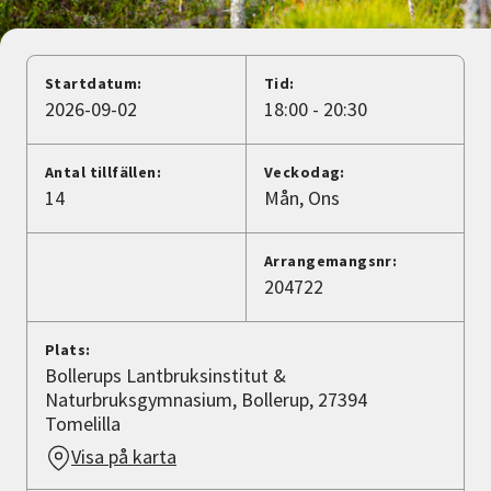
Nyheter
Avdelningar
Startdatum:
Tid:
2026-09-02
18:00 - 20:30
Lyssna
Antal tillfällen:
Veckodag:
14
Mån
Ons
Arrangemangsnr:
204722
Plats:
Bollerups Lantbruksinstitut &
Naturbruksgymnasium, Bollerup, 27394
Tomelilla
Visa på karta