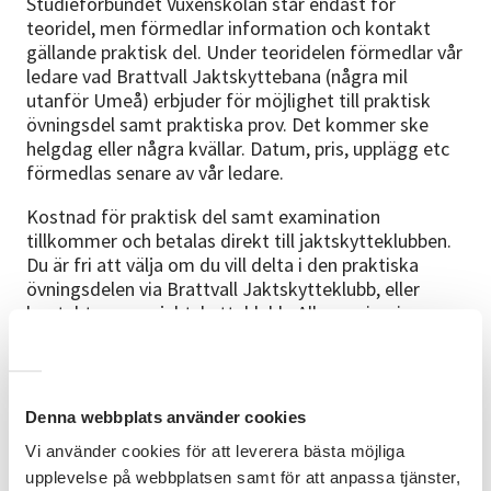
Studieförbundet Vuxenskolan står endast för
teoridel, men förmedlar information och kontakt
gällande praktisk del. Under teoridelen förmedlar vår
ledare vad Brattvall Jaktskyttebana (några mil
utanför Umeå) erbjuder för möjlighet till praktisk
övningsdel samt praktiska prov. Det kommer ske
helgdag eller några kvällar. Datum, pris, upplägg etc
förmedlas senare av vår ledare.
Kostnad för praktisk del samt examination
tillkommer och betalas direkt till jaktskytteklubben.
Du är fri att välja om du vill delta i den praktiska
övningsdelen via Brattvall Jaktskytteklubb, eller
kontakta annan jaktskytteklubb. All examinering
sköts av, från Naturvårdsverket utsedda, provledare.
Kursmaterial
Vi utgår ifrån materialet "Jägarpaket" från Svenska
Denna webbplats använder cookies
jägarförbundet. Kostnad för material tillkommer,
Vi använder cookies för att leverera bästa möjliga
995 kr. Om du redan har materialet, ange vid anmälan
upplevelse på webbplatsen samt för att anpassa tjänster,
så faktureras du inte för detta.