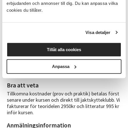
erbjudanden och annonser till dig. Du kan anpassa vilka
cookies du tillåter.
Cirkelledare
Olav Tjernström, erfaren jägare med stort
jaktintresse. Olav har lett kurser hos SV sedan 2023
Visa detaljer
och är en mycket uppskattad ledare.
Frågor
Tillåt alla cookies
Rörande anmälan/faktura: 090-125585, umea@sv.se
Rörande kursinnehåll/upplägg: Malin Gruffman,
Anpassa
malin.gruffman@sv.se, 072-5954926
Bra att veta
Tillkomna kostnader (prov och praktik) betalas först
senare under kursen och direkt till jaktskytteklubb. Vi
fakturerar för teoridelen 2950kr och litteratur 995 kr
inför kursen.
Anmälningsinformation