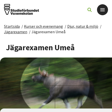
Startsida
/
Kurser och evenemang
/
Djur, natur & miljö
/
Det här gör vi
Jägarexamen
/
Jägarexamen Umeå
För dig som
Jägarexamen Umeå
Sök kurser och evenemang
Om SV
Starta studiecirkel
Cirkelledare