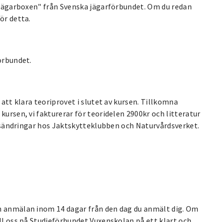
 "Jägarboxen" från Svenska jägarförbundet. Om du redan
ör detta.
örbundet.
 att klara teoriprovet i slutet av kursen. Tillkomna
kursen, vi fakturerar för teoridelen 2900kr och litteratur
prisändringar hos Jaktskytteklubben och Naturvårdsverket.
in anmälan inom 14 dagar från den dag du anmält dig. Om
ill oss på Studieförbundet Vuxenskolan på ett klart och