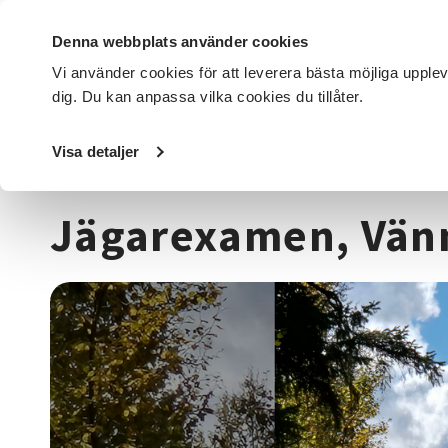
Denna webbplats använder cookies
Vi använder cookies för att leverera bästa möjliga upple
dig. Du kan anpassa vilka cookies du tillåter.
DET HÄR GÖR VI
FÖR DIG SOM
SÖK KURSER OCH EVENE
Visa detaljer
Startsida
/
Kurser och evenemang
/
Djur, natur & miljö
/
Jägarexamen, Vän