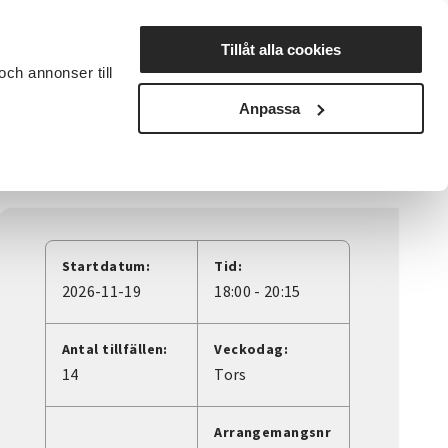
Lyssna
Tillåt alla cookies
och annonser till
rta studiecirkel
Cirkelledare
Nyheter
Avdelningar
Anpassa
Startdatum:
Tid:
2026-11-19
18:00 - 20:15
Antal tillfällen:
Veckodag:
14
Tors
Arrangemangsnr