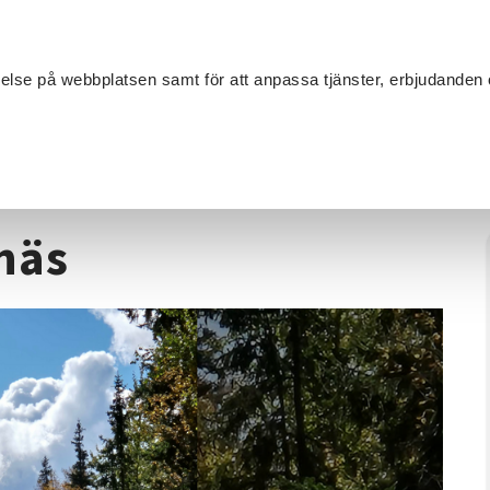
Sök
velse på webbplatsen samt för att anpassa tjänster, erbjudanden 
Om SV
Sta
MANG
Jägarexamen
/
Jägarexamen, Vännäs
näs