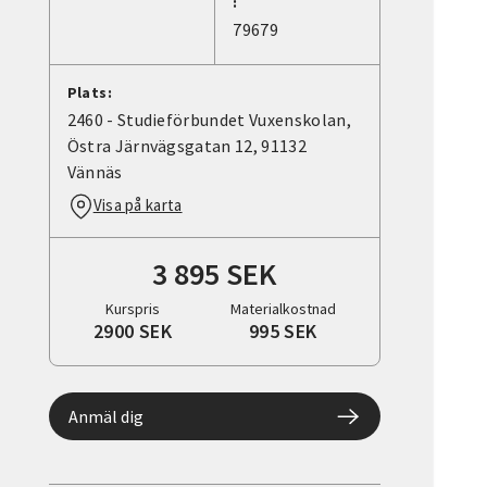
:
79679
Plats:
2460 - Studieförbundet Vuxenskolan,
Östra Järnvägsgatan 12, 91132
Vännäs
Visa på karta
3 895 SEK
Kurspris
Materialkostnad
2900 SEK
995 SEK
Anmäl dig