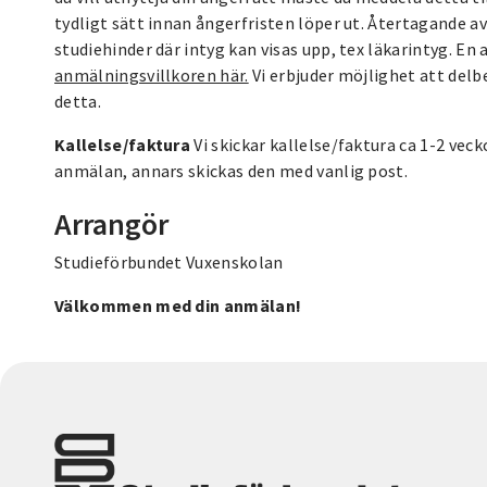
tydligt sätt innan ångerfristen löper ut. Återtagande a
studiehinder där intyg kan visas upp, tex läkarintyg. En 
anmälningsvillkoren här.
Vi erbjuder möjlighet att del
detta.
Kallelse/faktura
Vi skickar kallelse/faktura ca 1-2 vec
anmälan, annars skickas den med vanlig post.
Arrangör
Studieförbundet Vuxenskolan
Välkommen med din anmälan!