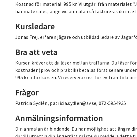
Kostnad för material: 995 kr. Vi utgår ifrån materialet
har materialet, ange vid anmälan så faktureras du inte f
Kursledare
Jonas Frej, erfaren jägare och utbildad ledare av Jägarf
Bra att veta
Kursen kräver att du läser mellan träffarna. Du läser för
kostnader (prov och praktik) betalas först senare under 
995 kr inför kursen. Vi reserverar oss för ev. framtida 
Frågor
Patricia Sydlén, patricia.sydlen@sv.se, 072-5954935
Anmälningsinformation
Din anmälan är bindande. Du har möjlighet att ångra d
du vill utnyttja din ångerrätt måste du meddela detta t