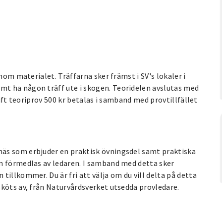
nom materialet. Träffarna sker främst i SV's lokaler i
t ha någon träff ute i skogen. Teoridelen avslutas med
gift teoriprov 500 kr betalas i samband med provtillfället
äs som erbjuder en praktisk övningsdel samt praktiska
m förmedlas av ledaren. I samband med detta sker
illkommer. Du är fri att välja om du vill delta på detta
köts av, från Naturvårdsverket utsedda provledare.