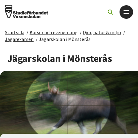
Startsida
/
Kurser och evenemang
/
Djur, natur & miljö
/
Det här gör vi
Jägarexamen
/
Jägarskolan i Mönsterås
För dig som
Jägarskolan i Mönsterås
Sök kurser och evenemang
Om SV
Starta studiecirkel
Cirkelledare