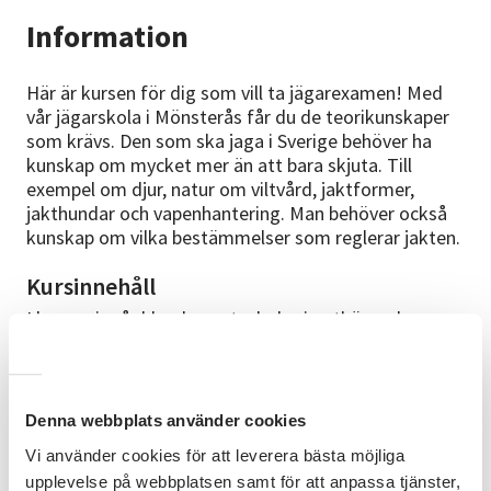
Information
Här är kursen för dig som vill ta jägarexamen! Med
vår jägarskola i Mönsterås får du de teorikunskaper
som krävs. Den som ska jaga i Sverige behöver ha
kunskap om mycket mer än att bara skjuta. Till
exempel om djur, natur om viltvård, jaktformer,
jakthundar och vapenhantering. Man behöver också
kunskap om vilka bestämmelser som reglerar jakten.
Kursinnehåll
I kursen ingår bland annat: ekologi, artkännedom,
viltvård, jaktvapen-/lagstiftning, jaktmetoder och
etik. Vi träffas 16 måndagskvällar, med uppehåll
vecka 53 och vecka 1.
Denna webbplats använder cookies
Förkunskaper
Vi använder cookies för att leverera bästa möjliga
Inga förkunskaper krävs.
upplevelse på webbplatsen samt för att anpassa tjänster,