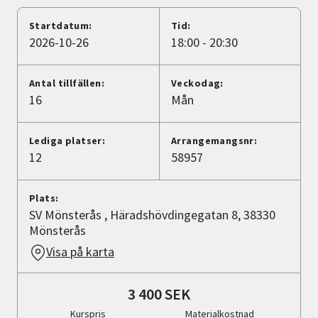
Nyheter
Startdatum:
Tid:
2026-10-26
18:00 - 20:30
Avdelningar
Antal tillfällen:
Veckodag:
16
Mån
Lyssna
Lediga platser:
Arrangemangsnr:
12
58957
Plats:
SV Mönsterås , Häradshövdingegatan 8, 38330
Mönsterås
Visa på karta
3 400 SEK
Kurspris
Materialkostnad