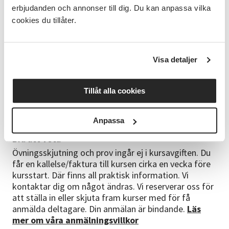
erbjudanden och annonser till dig. Du kan anpassa vilka
Material
cookies du tillåter.
Kursen utgår från boken "Din väg till jägarexamen"
från Jägarnas riksförbund. Kursboken är inräknad i
den totala deltagaravgiften.
Visa detaljer
Kursledare
Holger Gustavsson är en av våra ledare med stort
Tillåt alla cookies
intresse och stor ämneskunskap inom jakt och natur.
Han har lång erfarenhet av jakt och av att vara
cirkelledare.
Anpassa
Bra att veta
Övningsskjutning och prov ingår ej i kursavgiften. Du
får en kallelse/faktura till kursen cirka en vecka före
kursstart. Där finns all praktisk information. Vi
kontaktar dig om något ändras. Vi reserverar oss för
att ställa in eller skjuta fram kurser med för få
anmälda deltagare. Din anmälan är bindande.
Läs
mer om våra anmälningsvillkor