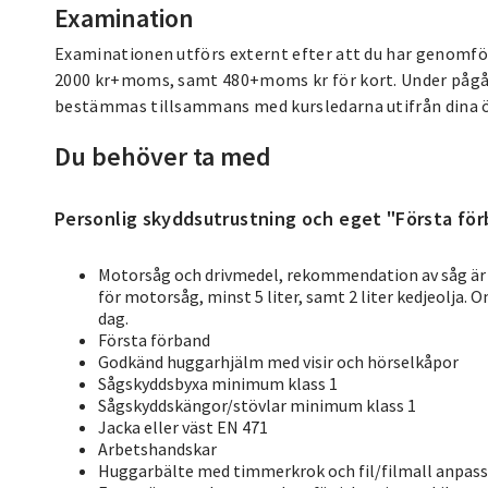
Examination
Examinationen utförs externt efter att du har genomför
2000 kr+moms, samt 480+moms kr för kort. Under pågå
bestämmas tillsammans med kursledarna utifrån dina 
Du behöver ta med
Personlig skyddsutrustning och eget "Första för
Motorsåg och drivmedel, rekommendation av såg är 
för motorsåg, minst 5 liter, samt 2 liter kedjeolja. 
dag.
Första förband
Godkänd huggarhjälm med visir och hörselkåpor
Sågskyddsbyxa minimum klass 1
Sågskyddskängor/stövlar minimum klass 1
Jacka eller väst EN 471
Arbetshandskar
Huggarbälte med timmerkrok och fil/filmall anpassa