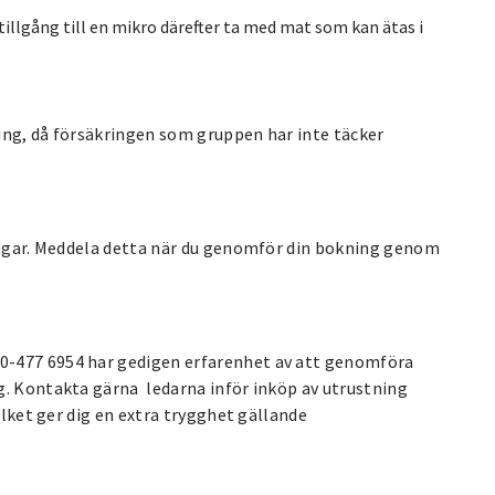
illgång till en mikro därefter ta med mat som kan ätas i
ing, då försäkringen som gruppen har inte täcker
ningar. Meddela detta när du genomför din bokning genom
0-477 6954 har gedigen erfarenhet av att genomföra
g. Kontakta gärna ledarna inför inköp av utrustning
ilket ger dig en extra trygghet gällande