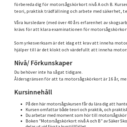
förbereda dig för motorsågskörkort nivå A och B. Kurse
teori, praktisk trädfällning och arbete med säkerhet, t
Våra kursledare (med över 40 års erfarenhet av skogsar
krävs för att klara examinationen för motorsågskörkort 
Som yrkesverksam är det idag ett krav att inneha motors
hjälper till är det klokt och värdefullt att inneha motor
Nivå/ Förkunskaper
Du behöver inte ha sågat tidigare.
Åldersgränsen för att ta motorsågskörkort är 16 år, men
Kursinnehåll
På den här motorsågskursen får du lära dig att hant
Kursen omfattar både teori och praktik, och praktisk
Du arbetar med moment som hör till motorsågskörkor
Boken "Motorsågskörkort nivå A och B" av Säker Sko
delas ut vid första kurstillfället.