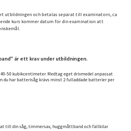
t utbildningen och betalas separat till examinatorn, ca
ende kurs kommer datum för din examination att
önskemål.
band" är ett krav under utbildningen.
40-50 kubikcentimeter. Medtag eget drivmedel anpassat
Om du har batterisåg krävs minst 2 fulladdade batterier per
t till din såg, timmersax, huggmåttband och fällkilar