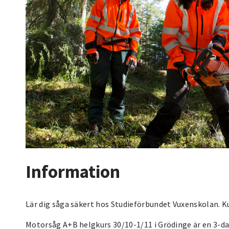
Information
Lär dig såga säkert hos Studieförbundet Vuxenskolan. Ku
Motorsåg A+B helgkurs 30/10-1/11 i Grödinge är en 3-daga