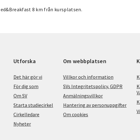
ed&Breakfast 8 km från kursplatsen.
Utforska
Om webbplatsen
K
Det här gör vi
Villkor och information
K
För dig som
SVs Integritetspolicy, GDPR
K
V
Om SV
Anmälningsvillkor
K
Starta studiecirkel
Hantering av personuppgifter
V
Cirkelledare
Om cookies
Nyheter