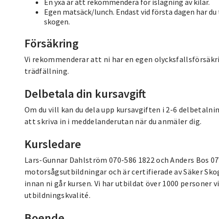
En yxa är att rekommendera för islagning av kilar.
Egen matsäck/lunch. Endast vid första dagen har du t
skogen.
Försäkring
Vi rekommenderar att ni har en egen olycksfallsförsäkr
trädfällning.
Delbetala din kursavgift
Om du vill kan du dela upp kursavgiften i 2-6 delbetal
att skriva in i meddelanderutan när du anmäler dig.
Kursledare
Lars-Gunnar Dahlström 070-586 1822 och Anders Bos 07
motorsågsutbildningar och är certifierade av Säker Sko
innan ni går kursen. Vi har utbildat över 1000 personer v
utbildningskvalité.
Boende