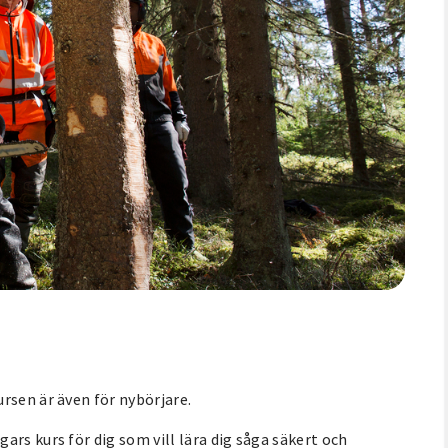
rsen är även för nybörjare.
rs kurs för dig som vill lära dig såga säkert och