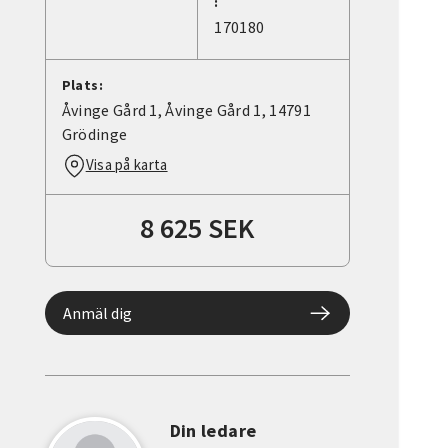
:
170180
Plats:
Åvinge Gård 1, Åvinge Gård 1, 14791
Grödinge
Visa på karta
8 625 SEK
Anmäl dig
Din ledare