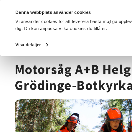
Denna webbplats använder cookies
Vi använder cookies för att leverera bästa möjliga upple
dig. Du kan anpassa vilka cookies du tillåter.
DET HÄR GÖR VI
FÖR DIG SOM
SÖK KURSER OCH EVENE
Visa detaljer
Startsida
/
Kurser och evenemang
/
Djur, natur & miljö
/
Motorsåg A+B Helgk
Grödinge-Botkyrk