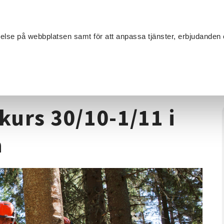
Sök
velse på webbplatsen samt för att anpassa tjänster, erbjudanden 
Om SV
Sta
MANG
Motorsåg
/
Motorsåg A+B Helgkurs 30/10-1/11 i Grödinge-Botkyr
urs 30/10-1/11 i
a