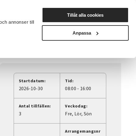
Lyssna
Tillåt alla cookies
och annonser till
rta studiecirkel
Cirkelledare
Nyheter
Avdelningar
Anpassa
ka
Startdatum:
Tid:
2026-10-30
08:00 - 16:00
Antal tillfällen:
Veckodag:
3
Fre
Lör
Sön
Arrangemangsnr