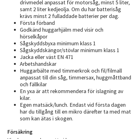
drivmedel anpassat för motorsåg, minst 5 liter,
samt 2 liter kedjeolja. Om du har batterisåg
krävs minst 2 fulladdade batterier per dag.
Första förband
Godkänd huggarhjälm med visir och
hörselkåpor
Sågskyddsbyxa minimum klass 1
Sågskyddskängor/stövlar minimum klass 1
Jacka eller väst EN 471
Arbetshandskar
Huggarbälte med timmerkrok och fil/filmall
anpassat till din såg, timmersax, huggmåttband
och fällkilar
En yxa är att rekommendera för islagning av
kilar.
Egen matsäck/lunch. Endast vid första dagen
har du tillgång till en mikro därefter ta med mat
som kan ätas i skogen.
Försäkring