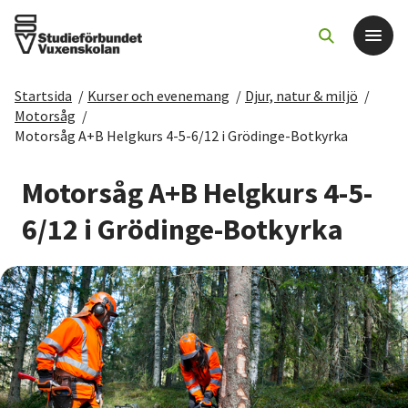
Startsida
/
Kurser och evenemang
/
Djur, natur & miljö
/
Det här gör vi
Motorsåg
/
Motorsåg A+B Helgkurs 4-5-6/12 i Grödinge-Botkyrka
För dig som
Motorsåg A+B Helgkurs 4-5-
Sök kurser och evenemang
6/12 i Grödinge-Botkyrka
Om SV
Starta studiecirkel
Cirkelledare