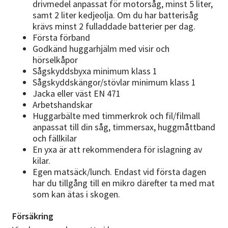
drivmedel anpassat för motorsåg, minst 5 liter,
samt 2 liter kedjeolja. Om du har batterisåg
krävs minst 2 fulladdade batterier per dag.
Första förband
Godkänd huggarhjälm med visir och
hörselkåpor
Sågskyddsbyxa minimum klass 1
Sågskyddskängor/stövlar minimum klass 1
Jacka eller väst EN 471
Arbetshandskar
Huggarbälte med timmerkrok och fil/filmall
anpassat till din såg, timmersax, huggmåttband
och fällkilar
En yxa är att rekommendera för islagning av
kilar.
Egen matsäck/lunch. Endast vid första dagen
har du tillgång till en mikro därefter ta med mat
som kan ätas i skogen.
Försäkring