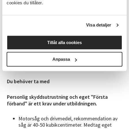
cookies du tillåter.
Metoder och hjälpmedel vid trädfällning
Riskmoment vid trädfällning och upparbetning
Arbetsteknik vid avverkning
Visa detaljer
Examination
Examinationen utförs externt efter att du har
Tillåt alla cookies
genomfört utbildningen och betalas separat till
examinatorn, ca 2000 kr+moms, samt 480+moms kr
för kort. Under pågående kurs kommer datum för
Anpassa
din examination att bestämmas tillsammans med
kursledarna utifrån dina önskemål.
Du behöver ta med
Personlig skyddsutrustning och eget "Första
förband" är ett krav under utbildningen.
Motorsåg och drivmedel, rekommendation av
såg är 40-50 kubikcentimeter. Medtag eget