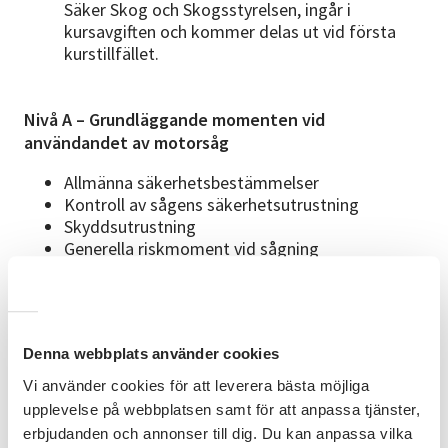
Säker Skog och Skogsstyrelsen, ingår i
kursavgiften och kommer delas ut vid första
kurstillfället.
Nivå A – Grundläggande momenten vid
användandet av motorsåg
Allmänna säkerhetsbestämmelser
Kontroll av sågens säkerhetsutrustning
Skyddsutrustning
Generella riskmoment vid sågning
Arbetsteknik vid allmän sågning
Vård och skötsel av utrustning
Nivå B – Grundläggande momenten vid trädfällning
Denna webbplats använder cookies
Planering och rekognosering
Vi använder cookies för att leverera bästa möjliga
Riktskär, fällskär och fällning
upplevelse på webbplatsen samt för att anpassa tjänster,
Kvistning och kapning
erbjudanden och annonser till dig. Du kan anpassa vilka
Säkerhetsbestämmelser vid trädfällning