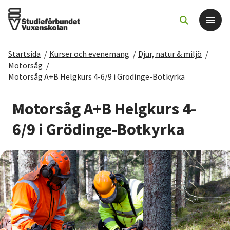
Startsida
/
Kurser och evenemang
/
Djur, natur & miljö
/
Det här gör vi
Motorsåg
/
Motorsåg A+B Helgkurs 4-6/9 i Grödinge-Botkyrka
För dig som
Motorsåg A+B Helgkurs 4-
Sök kurser och evenemang
6/9 i Grödinge-Botkyrka
Om SV
Starta studiecirkel
Cirkelledare