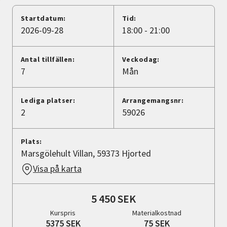
Nyheter
Startdatum:
Tid:
2026-09-28
18:00 - 21:00
Avdelningar
Antal tillfällen:
Veckodag:
7
Mån
Lyssna
Lediga platser:
Arrangemangsnr:
2
59026
Plats:
Marsgölehult Villan, 59373 Hjorted
Visa på karta
5 450 SEK
Kurspris
Materialkostnad
5375 SEK
75 SEK