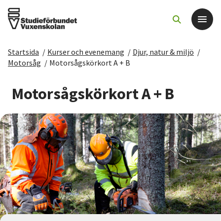
Startsida
/
Kurser och evenemang
/
Djur, natur & miljö
/
Det här gör vi
Motorsåg
/
Motorsågskörkort A + B
För dig som
Motorsågskörkort A + B
Sök kurser och evenemang
Om SV
Starta studiecirkel
Cirkelledare