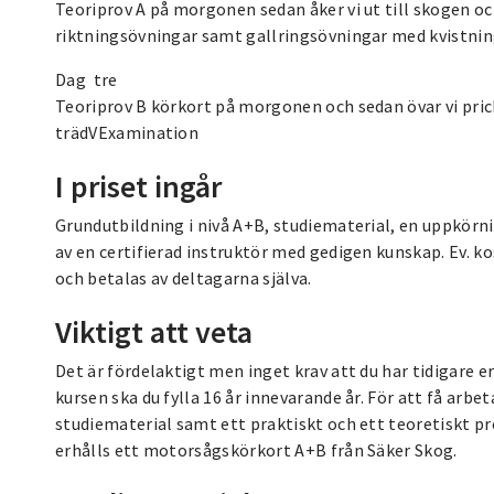
Teoriprov A på morgonen sedan åker vi ut till skogen o
riktningsövningar samt gallringsövningar med kvistnin
Dag tre
Teoriprov B körkort på morgonen och sedan övar vi pric
trädVExamination
I priset ingår
Grundutbildning i nivå A+B, studiematerial, en uppkör
av en certifierad instruktör med gedigen kunskap. Ev. 
och betalas av deltagarna själva.
Viktigt att veta
Det är fördelaktigt men inget krav att du har tidigare e
kursen ska du fylla 16 år innevarande år. För att få arbe
studiematerial samt ett praktiskt och ett teoretiskt p
erhålls ett motorsågskörkort A+B från Säker Skog.