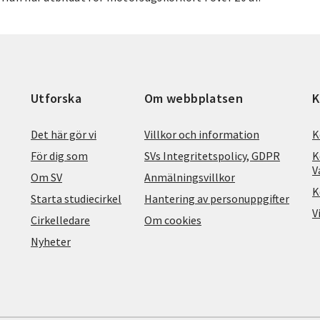
Utforska
Om webbplatsen
K
Det här gör vi
Villkor och information
K
För dig som
SVs Integritetspolicy, GDPR
K
V
Om SV
Anmälningsvillkor
K
Starta studiecirkel
Hantering av personuppgifter
V
Cirkelledare
Om cookies
Nyheter