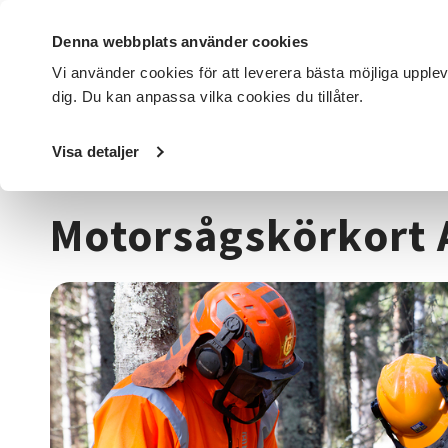
Denna webbplats använder cookies
Vi använder cookies för att leverera bästa möjliga upple
dig. Du kan anpassa vilka cookies du tillåter.
DET HÄR GÖR VI
FÖR DIG SOM
SÖK KURSER OCH EVENE
Visa detaljer
Startsida
/
Kurser och evenemang
/
Djur, natur & miljö
/
Motorsågskörkort 