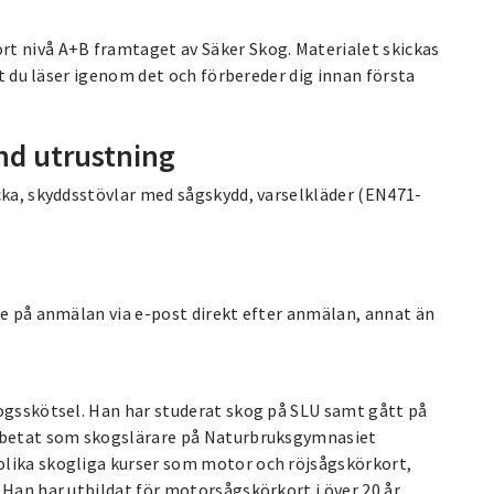
 nivå A+B framtaget av Säker Skog. Materialet skickas
tt du läser igenom det och förbereder dig innan första
nd utrustning
cka, skyddsstövlar med sågskydd, varselkläder (EN471-
se på anmälan via e-post direkt efter anmälan, annat än
kogsskötsel. Han har studerat skog på SLU samt gått på
arbetat som skogslärare på Naturbruksgymnasiet
olika skogliga kurser som motor och röjsågskörkort,
 Han har utbildat för motorsågskörkort i över 20 år.