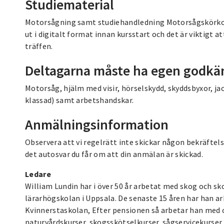
Studiematerial
Motorsågning samt studiehandledning Motorsågskörkort
ut i digitalt format innan kursstart och det är viktigt a
träffen.
Deltagarna måste ha egen godkä
Motorsåg, hjälm med visir, hörselskydd, skyddsbyxor, ja
klassad) samt arbetshandskar.
Anmälningsinformation
Observera att vi regelrätt inte skickar någon bekräftel
det autosvar du får om att din anmälan är skickad.
Ledare
William Lundin har i över 50 år arbetat med skog och s
lärarhögskolan i Uppsala. De senaste 15 åren har han 
Kvinnerstaskolan, Efter pensionen så arbetar han med 
naturvårdskurser, skogsskötselkurser, sågservicekurser.