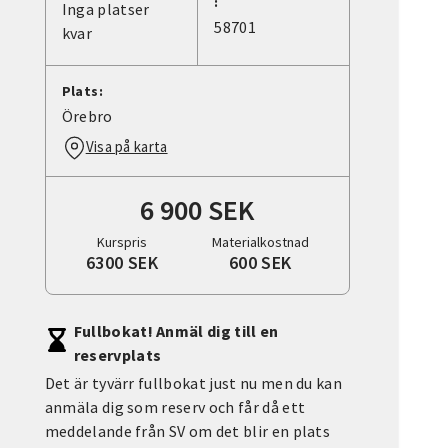
:
Inga platser
58701
kvar
Plats:
Örebro
Visa på karta
6 900 SEK
Kurspris
Materialkostnad
6300 SEK
600 SEK
Fullbokat! Anmäl dig till en
reservplats
Det är tyvärr fullbokat just nu men du kan
anmäla dig som reserv och får då ett
meddelande från SV om det blir en plats