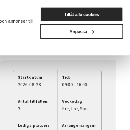
Lyssna
Tillåt alla cookies
och annonser till
rta studiecirkel
Cirkelledare
Nyheter
Avdelningar
Anpassa
Startdatum:
Tid:
2026-08-28
09:00 - 16:00
Antal tillfällen:
Veckodag:
3
Fre
Lör
Sön
Lediga platser:
Arrangemangsnr