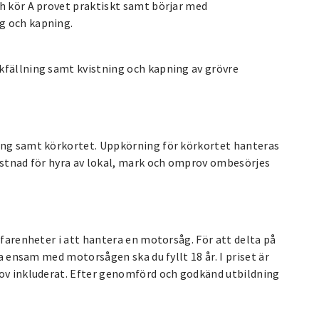
ch kör A provet praktiskt samt börjar med
g och kapning.
kfällning samt kvistning och kapning av grövre
ning samt körkortet. Uppkörning för körkortet hanteras
kostnad för hyra av lokal, mark och omprov ombesörjes
rfarenheter i att hantera en motorsåg. För att delta på
ta ensam med motorsågen ska du fyllt 18 år. I priset är
rov inkluderat. Efter genomförd och godkänd utbildning