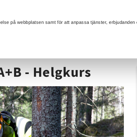
Sök
velse på webbplatsen samt för att anpassa tjänster, erbjudanden 
Om SV
Sta
MANG
Motorsåg
/
Motorsågskörkort A+B - Helgkurs
A+B - Helgkurs